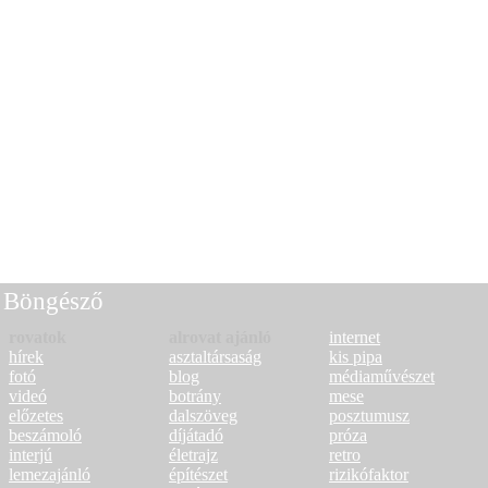
Böngésző
rovatok
alrovat ajánló
internet
hírek
asztaltársaság
kis pipa
fotó
blog
médiaművészet
videó
botrány
mese
előzetes
dalszöveg
posztumusz
beszámoló
díjátadó
próza
interjú
életrajz
retro
lemezajánló
építészet
rizikófaktor