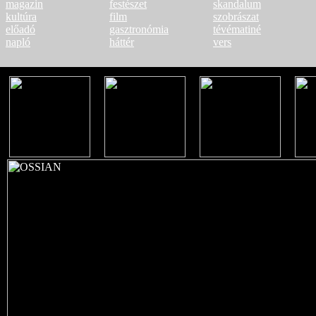
magazin
festészet
skandalum
kultúra
film
szobrászat
előadó
gasztronómia
tévématiné
napló
háttér
vers