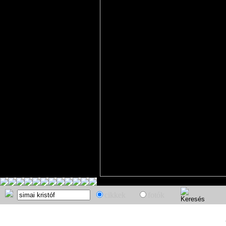
cikkek
fotók