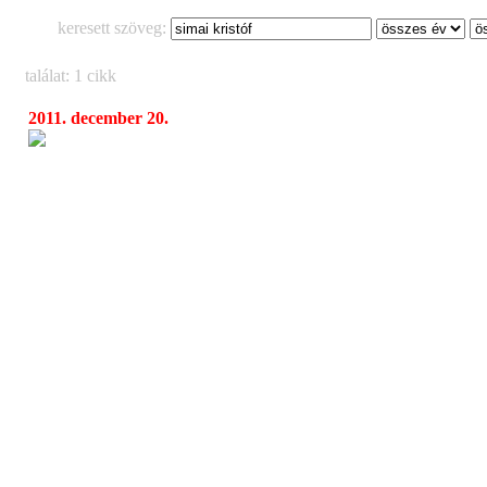
keresett szöveg:
találat: 1 cikk
2011. december 20.
Simai Kristóf 210 éves szakátskönyve - Némel
04:45
módja (első kiadás)