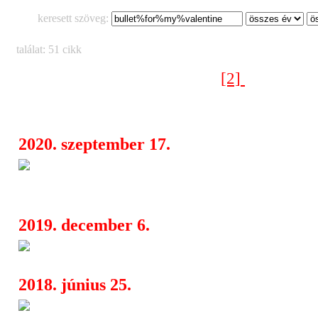
keresett szöveg:
találat: 51 cikk
[2]
[1]
[3]
< Előző oldal
Következő oldal >
2020. szeptember 17.
Bullet For My Valentine: súlyo
08:08
ígérnek
2019. december 6.
New Friend Request új dala
04:24
2018. június 25.
Bullet for My Valentine, Askin
22:34