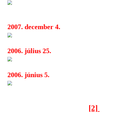
Rock Am Ring – Rock Im Park
15:53
névsor!
2007. december 4.
36 Crazyfists - márciusban le
10:53
2006. július 25.
Novarock Fesztivál
13:28
2006. június 5.
Hardcore dömping az idei Rea
13:19
fesztiválon
[2]
[1]
[3]
< Előző oldal
Következő o