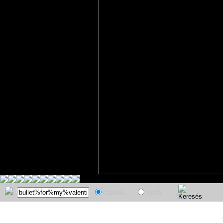
cikkek
fotók