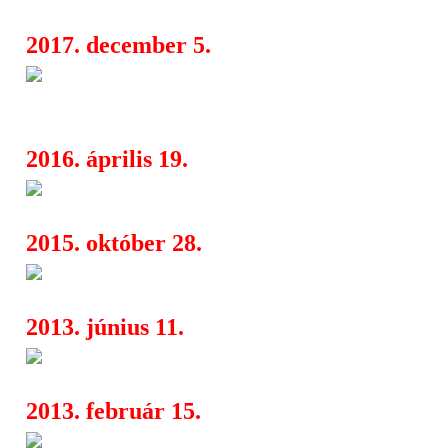
2017. december 5.
Bullet For My Valentine ás As
08:37
a Budapest Parkban
2016. április 19.
SZIGET - A szervezők teltházr
15:18
2015. október 28.
Megjöttek a 2016-os Nova Rock
20:41
2013. június 11.
Killswitch Engage: Disarm Th
22:02
2013. február 15.
A Hurts és a Billy Talent is j
05:42