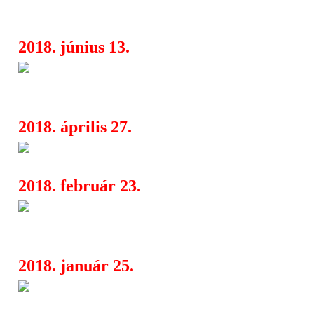
Caliban és a többiek
2018. június 13.
Bruce Dickinson fia is fellép a
13:16
Valentine előtt
2018. április 27.
Budapest Park - színesebb felh
04:26
2018. február 23.
A Caliban és Blessthefall meleg
04:20
My Valentine-nak
2018. január 25.
A Budapest Park bombabiztosr
04:21
Against!