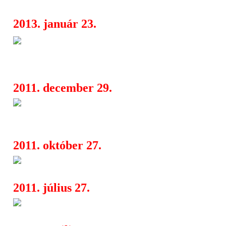
2013. január 23.
Cinema Rock Cafe  Doom Ang
05:42
Blood, Bloody Valentine
2011. december 29.
Bullet For My Valentine: janu
08:12
nekikezdenek
2011. október 27.
Skindred a kalóztanyán
04:49
2011. július 27.
Bemutatkozik az Xplode zenek
09:14