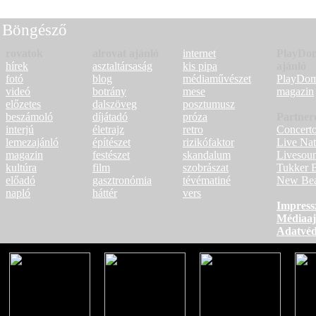
Böngésző
rovatok
alrovat ajánló
internet
PlayDo
hírek
asztaltársaság
kis pipa
ajánló
fotó
blog
médiaművészet
PlayDo
videó
botrány
mese
magazin
előzetes
dalszöveg
posztumusz
beszámoló
díjátadó
próza
Partner
interjú
életrajz
retro
Concert
lemezajánló
építészet
rizikófaktor
Live Nat
magazin
festészet
skandalum
Livesou
kultúra
film
szobrászat
Tukker 
előadó
gasztronómia
tévématiné
New Bea
napló
háttér
vers
Impres
Médiaaj
Adatvé