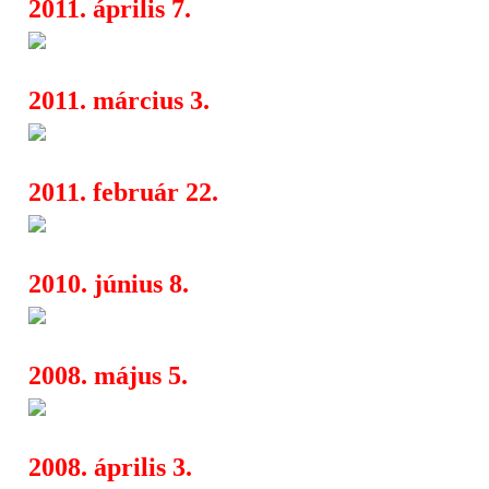
2011. április 7.
Trivium - lassanként elkészüln
04:38
2011. március 3.
Aetrigan: Dead Men Tell No Ta
07:39
2011. február 22.
Lacuna Coil - lemez az év végé
06:54
2010. június 8.
Nasmith: Viharos Csend
13:39
2008. május 5.
Nova Rock 2008
17:44
2008. április 3.