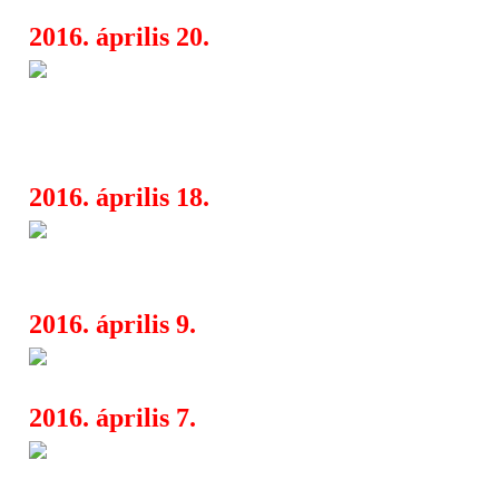
2016. április 20.
Fesztiválakadémia a kamaraze
16:29
Budapesten új fesztivált indít Kokas K
Kelemen Barnabás
2016. április 18.
Budapest Folk Fest - Folk delic
16:35
városban
2016. április 9.
Amorphis, Textures, Poem
17:37
2016. április 7.
Nagy visszatérővel indul a tavas
17:31