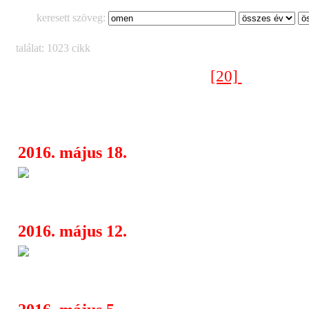
keresett szöveg:
találat: 1023 cikk
[20]
[11]
[12]
[13]
[14]
[15]
[16]
[17]
[18]
[19]
[21]
[22]
[23]
[
[30]
< Előző oldal
Következő oldal >
2016. május 18.
De Facto: Nihil - megjelent új 
08:20
a negyedik klip
2016. május 12.
Budapest Folk Fest - Folk delic
15:58
városban