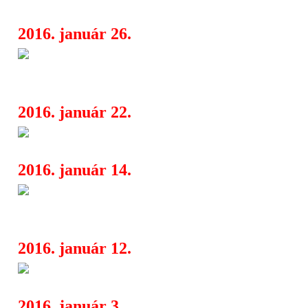
2016. január 26.
A világ legrangosabb világzenei
17:07
Folk Band: Saját gyüjtés c. lemeze
2016. január 22.
Underground Magazin Évérték
00:55
2016. január 14.
Néhány érdekesség a legnagyo
06:47
magyar metal albumokról
2016. január 12.
Bemutatkozik a Useme
20:33
2016. január 3.