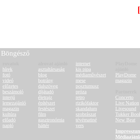
[11]
[12]
[13]
[14]
[15]
[16]
[17]
[18]
[19]
[24]
[25]
[26]
[27]
[28]
[29]
< Előző oldal
Következő o
Böngésző
rovatok
alrovat ajánló
internet
PlayDome
hírek
asztaltársaság
kis pipa
ajánló
fotó
blog
médiaművészet
PlayDome
videó
botrány
mese
magazin
előzetes
dalszöveg
posztumusz
beszámoló
díjátadó
próza
Partnerek
interjú
életrajz
retro
Concerto
lemezajánló
építészet
rizikófaktor
Live Nation
magazin
festészet
skandalum
Livesound
kultúra
film
szobrászat
Tukker Boo
előadó
gasztronómia
tévématiné
New Beat
napló
háttér
vers
Impresszu
Médiaajánl