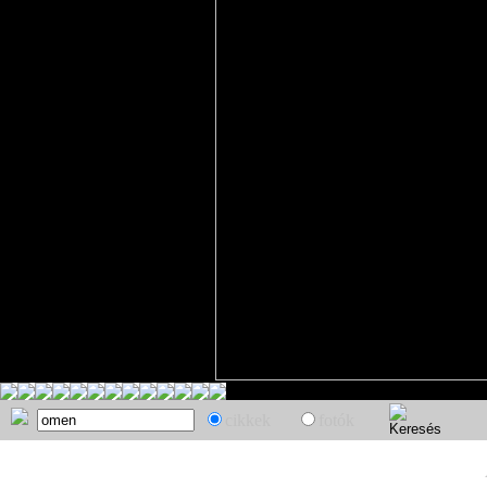
cikkek
fotók