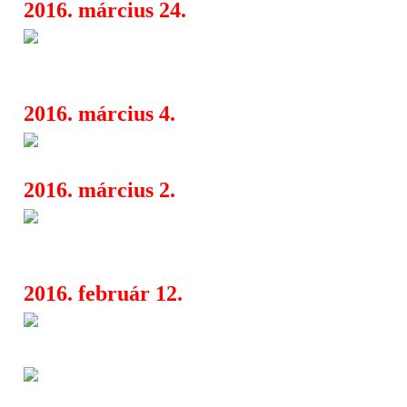
2016. március 24.
Két hét múlva kezdődik a tavas
16:59
seregszemléje
2016. március 4.
A 11. HangSúly Zenei Díj hivata
08:22
2016. március 2.
Határsértő művészek, formabo
16:14
a Budapesti Tavaszi Fesztiválon
2016. február 12.
A power metal igába hajtja Eu
08:30
Fear-rel és a Brainstorm-mal
Omen: Testvér, te játssz a mél
07:40
20-án debütál az új klip