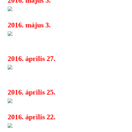
2016. május 5.
Rockmaraton 2016
09:50
2016. május 3.
Duality - gitáros-hegedűs szó
07:52
jelentkezett Ángyán Tamás
2016. április 27.
Kirobbanó sikerrel zárult a 36
16:56
Tavaszi Fesztivál
2016. április 25.
Jazztavasz 2016: fókuszban a v
17:20
2016. április 22.
Budapest Folk Fest május 18-2
08:04