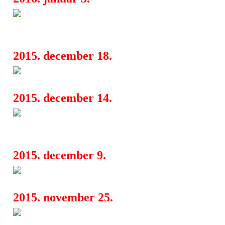
Megvannak a legnagyobb hatá
07:59
metal albumok
2015. december 18.
Rockmaraton: bővül a lista
08:28
2015. december 14.
Infóhegyek az új Room Of Th
07:27
lemez kapcsán
2015. december 9.
Sound: Tíz év, tíz név
10:59
2015. november 25.
Advent Óbudán 2015.
10:56