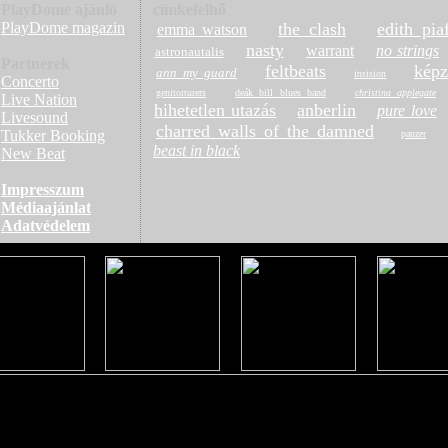
PlayDome ajánló
címkefelhő
PlayDome magazin
the clash
edith pia
emma watson
nasty
warrant
no strings
astronautalis
Partnerek
feltbeats
képz
ann my guard
insision
Concerto
genitorturers
deák bill blues band
christina applegate
Live Nation
hihetetlen utazás
anberlin
pure love
Livesound
charred walls of the damned
Tukker Booking
panzer
beast in black
New Beat
Impresszum
Médiaajánlat
Adatvédelem