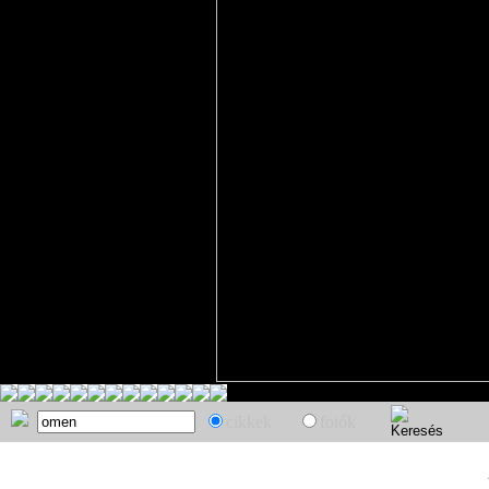
cikkek
fotók