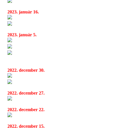
St. Patrik napján adja ki legújabb albumát
08:25
2023. január 16.
A meghirdetett Psychotic Waltz a fellépése 
19:20
Alestorm, Gloryhammer, Wind Rose, Ruma
12:18
2023. január 5.
Bullet For My Valentine, Jinjer, Atreyu: Eu
09:31
Turmion Kätilöt ismét Budapesten
09:00
Pénzt is kerehet nekünk az autónk: itt az in
06:21
autómegosztó platform
2022. december 30.
Nightwish, Beast In Black, Turmion Kätilöt
15:40
Preoccupations Tour 2023 - A38
10:46
2022. december 27.
Michael Buble: Higher Tour 2023
09:04
2022. december 22.
Új akusztikus albumok Kalapács Józseftől, é
08:43
2022. december 15.