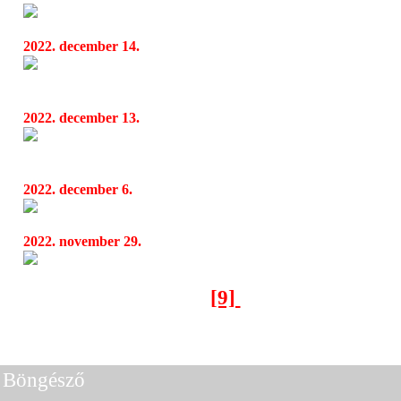
Amorphis, Eluveitie, Dark Tranquillity, Nai
05:07
2022. december 14.
Moby Dick, Omen, Magma Rise és Heedless 
06:40
bandák találkozója Budapesten!
2022. december 13.
A Kárpát-medence és a világ változatos zenéi
11:09
végi sorozatában
2022. december 6.
Kultikus lemezeket boncolgat Németh Juci és
06:18
2022. november 29.
Országos focivetélkedő indult Hidegkuti Nánd
06:18
[9]
[1]
[2]
[3]
[4]
[5]
[6]
[7]
[8]
[10]
[11]
[12]
[13]
[14]
[15]
< Előző oldal
Következő oldal >
Böngésző