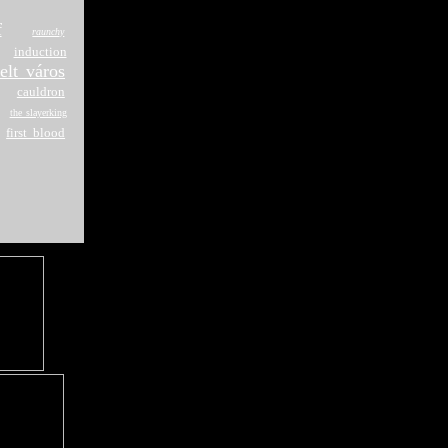
f
raunchy
induction
elt város
cauldron
the slayerking
first blood