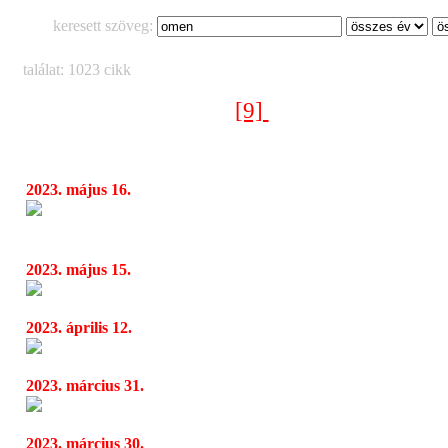
keresett szöveg:
találat: 1023 cikk
[9]
[1]
[2]
[3]
[4]
[5]
[6]
[7]
[8]
[10]
[11]
[12]
[13]
[14]
[15]
< Előző oldal
Következő oldal >
2023. május 16.
Júliusban jelenik meg Nita Strauss új albuma
08:25
Void
2023. május 15.
Feltárul a kultúr-multiverzum – MÜPA 
06:30
2023. április 12.
Kalapács 60+ Nagyfi 60 + Rudán 60 - 180 
08:02
2023. március 31.
A „csillár is leszakadt” a magyar zenekar eu
09:18
2023. március 30.