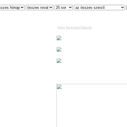
friss hozzászólások
[16]
[17]
[18]
[19]
[20]
Már csak egy hétig látható a korea
magyar kézműves tárlat
(3)
Már csak egy hétig látható a korea
magyar kézműves tárlat
(1)
, a The Call of the
Megjelent Ed Sheeran vadonatúj 
lemeze, a ´Play (Deluxe)´ – kilenc ext
dallal, köztük a kiemelkedő „Skeleto
szal
(3)
EGYETEMI NAP 2023
év néha több…
rópai turnéján