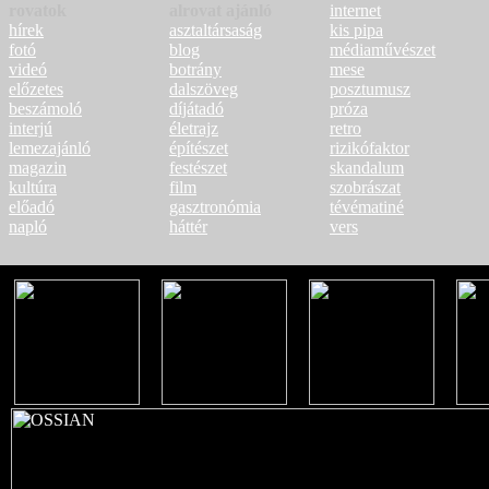
rovatok
alrovat ajánló
internet
hírek
asztaltársaság
kis pipa
fotó
blog
médiaművészet
videó
botrány
mese
előzetes
dalszöveg
posztumusz
beszámoló
díjátadó
próza
interjú
életrajz
retro
lemezajánló
építészet
rizikófaktor
magazin
festészet
skandalum
kultúra
film
szobrászat
előadó
gasztronómia
tévématiné
napló
háttér
vers