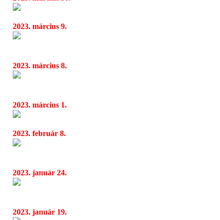
Parov Stelar Debrecenben - Jön a Campus j
06:32
2023. március 9.
Nőnapi meglepetés / ajándék a Stula Rock-tó
09:08
verzióban A szép nő daluk
2023. március 8.
Omen: Szöveges videót kapott a tavaly év vég
07:48
megjelent Kikövezett út című dal
2023. március 1.
A Senna egy klasszikus szerelmi történetet állít
04:30
2023. február 8.
A finn hippi metal szupersztárok, az Egokills
08:26
rosszabb és veszélyesebbek, mint valaha!
2023. január 24.
Kalapács 60+ Nagyfi 60 + Rudán 60 - Totáli
07:06
április 30-án a Barba Negrában
2023. január 19.