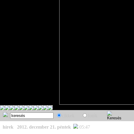
cikkek
fotók
hírek
2012. december 21. péntek
05:47