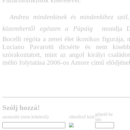
Filharmonikusok kíséretével.

Andrea mindenkinek és mindenkihez szól,
közembertől egészen a Pápáig
  mondja D
Bocelli régóta a zenei élet ikonikus figurája,
Luciano Pavarotti dicsérte és nem kiseb
szórakoztatott, mint az angol királyi családo
méltó folytatása 2006-os Amore című elődjéne
Szólj hozzá!
gépeld be
azonosító (nem kötelező):
ellenőrző kód:
ide: