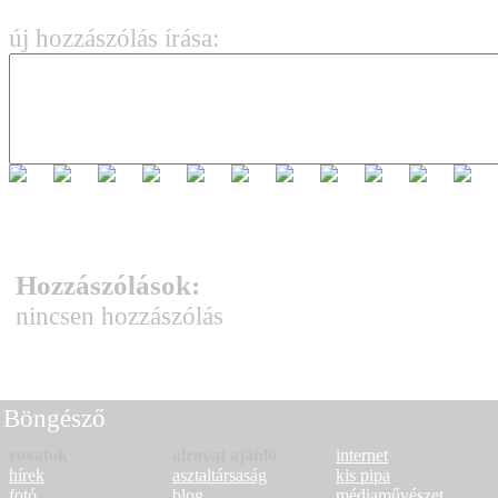
új hozzászólás írása:
Hozzászólások:
nincsen hozzászólás
Böngésző
rovatok
alrovat ajánló
internet
hírek
asztaltársaság
kis pipa
fotó
blog
médiaművészet