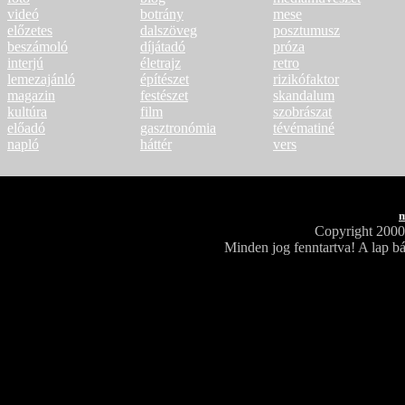
videó
botrány
mese
előzetes
dalszöveg
posztumusz
beszámoló
díjátadó
próza
interjú
életrajz
retro
lemezajánló
építészet
rizikófaktor
magazin
festészet
skandalum
kultúra
film
szobrászat
előadó
gasztronómia
tévématiné
napló
háttér
vers
m
Copyright 200
Minden jog fenntartva! A lap bá