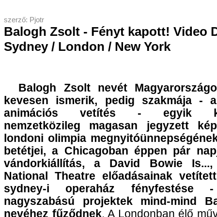
szerző: Pjotr
Balogh Zsolt - Fényt kapott! Video 
Sydney / London / New York
Balogh Zsolt nevét Magyarországo
kevesen ismerik, pedig szakmája - a
animációs vetítés - egyik ki
nemzetközileg magasan jegyzett képv
londoni olimpia megnyitóünnepségéne
betétjei, a Chicagoban éppen pár nap
vándorkiállítás, a David Bowie Is...
National Theatre előadásainak vetített
sydney-i operaház fényfestése
nagyszabású projektek mind-mind Ba
nevéhez fűződnek
. A Londonban élő műv