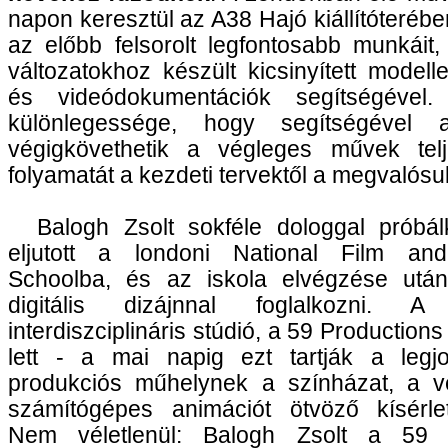
napon keresztül az A38 Hajó kiállítóterébe
az előbb felsorolt legfontosabb munkáit
változatokhoz készült kicsinyített modelle
és videódokumentációk segítségével. 
különlegessége, hogy segítségével a
végigkövethetik a végleges művek telj
folyamatát a kezdeti tervektől a megvalósul
Balogh Zsolt sokféle dologgal próbálk
eljutott a londoni National Film and
Schoolba, és az iskola elvégzése után
digitális dizájnnal foglalkozni.
interdiszciplináris stúdió, a 59 Productio
lett - a mai napig ezt tartják a legj
produkciós műhelynek a színházat, a ve
számítógépes animációt ötvöző kísérleti
Nem véletlenül: Balogh Zsolt a 59 P