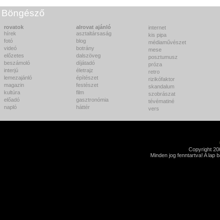
Böngésző
rovatok
alrovat ajánló
internet
hírek
asztaltársaság
kis pipa
fotó
blog
médiaművészet
videó
botrány
mese
előzetes
dalszöveg
posztumusz
beszámoló
díjátadó
próza
interjú
életrajz
retro
lemezajánló
építészet
rizikófaktor
magazin
festészet
skandalum
kultúra
film
szobrászat
előadó
gasztronómia
tévématiné
napló
háttér
vers
Copyright 2
Minden jog fenntartva! A lap 