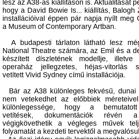
lesz az A38-as kiállításon is. Aktualitását p
hogy a David Bowie Is... kiállítás, Balogh 
installációival éppen pár napja nyílt meg
a Museum of Contemporary Artban.
A budapesti tárlaton látható lesz mé
National Theatre számára, az Emil és a d
készített díszletének modellje, illetve
operaház jellegzetes, héjas-vitorlás s
vetített Vivid Sydney című installációja.
Bár az A38 különleges fekvésű, dunai ki
nem vetekedhet az előbbiek méreteivel, 
különlegessége, hogy a bemutatott
vetítések, dokumentációk révén a
végigkövethetik a végleges művek telj
folyamatát a kezdeti tervektől a megvalósul