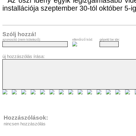
Az őszi idény egyik legizgalmasabb vid
installációja szeptember 30-tól október 5-ig
Szólj hozzá!
azonosító (nem kötelező):
ellenőrző kód:
gépeld be ide:
új hozzászólás írása:
Hozzászólások:
nincsen hozzászólás