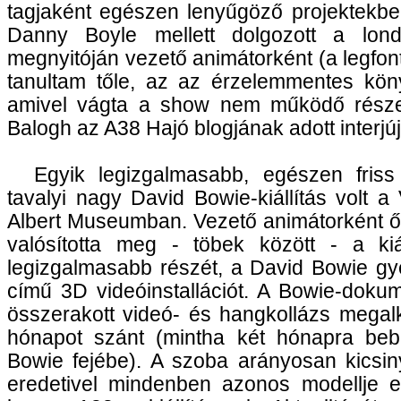
tagjaként egészen lenyűgöző projektekben
Danny Boyle mellett dolgozott a lond
megnyitóján vezető animátorként (a legfon
tanultam tőle, az az érzelemmentes köny
amivel vágta a show nem működő részei
Balogh az A38 Hajó blogjának adott interjú
Egyik legizgalmasabb, egészen friss
tavalyi nagy David Bowie-kiállítás volt a 
Albert Museumban. Vezető animátorként ő t
valósította meg - töbek között - a kiál
legizgalmasabb részét, a David Bowie gy
című 3D videóinstallációt. A Bowie-doku
összerakott videó- és hangkollázs megal
hónapot szánt (mintha két hónapra beb
Bowie fejébe). A szoba arányosan kicsiny
eredetivel mindenben azonos modellje eg