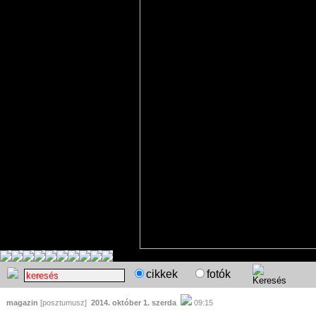
cikkek
fotók
magazin
[posztumusz]
2014. október 1. szerda
09:15