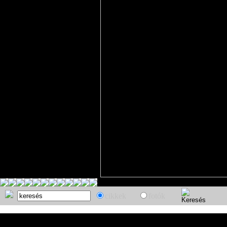
cikkek
fotók