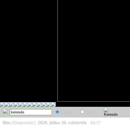
cikkek
fotók
film
[filmpremier]
2020. július 30. csütörtök
04:37