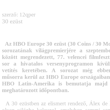
szerző: 12qper
30 ezüst
Az HBO Europe 30 ezüst (30 Coins / 30 M
sorozatának világpremierjére a szeptemb
között megrendezett, 77. velencei filmfesz
sor a hivatalos versenyprogramon kívüli
vetítés keretében. A sorozat még ebb
műsorra kerül az HBO Europe országaiban
HBO Latin-Amerika is bemutatja majd
meghatározott időpontban.
A 30 ezüstben az elismert rendező, Álex de l