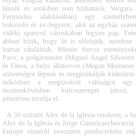
olyan világba kalauzol, amelyben semmi se
látszik és senkiben sem bízhatunk. Vergara
Fernández alakításában) egy személybe
bokszoló és ex-fegyenc, akit az egyház szá
vidéki spanyol városkában legyen pap. Fele
abban bízik, hogy őt is elfelejtik, azonban 
hamar rátalálnak. Miután furcsa eseményekr
Paco, a polgármester (Miguel Ángel Silvestre 
és Elena, a helyi állatorvos (Megan Montaner 
szövetségre lépnek és megpróbálják kideríteni 
miközben a megszokott valóságot egy 
összeesküvésben kulcsszerepet játszó, 
pénzérme torzítja el.
A 30 ezüstöt Álex de la Iglesia rendezte, a f
Álex de la Iglesia és Jorge Guerricaechevarría
Europe részéről executive producerként mű