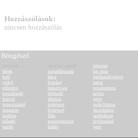
Hozzászólások:
nincsen hozzászólás
Böngésző
rovatok
alrovat ajánló
internet
hírek
asztaltársaság
kis pipa
fotó
blog
médiaművészet
videó
botrány
mese
előzetes
dalszöveg
posztumusz
beszámoló
díjátadó
próza
interjú
életrajz
retro
lemezajánló
építészet
rizikófaktor
magazin
festészet
skandalum
kultúra
film
szobrászat
előadó
gasztronómia
tévématiné
napló
háttér
vers