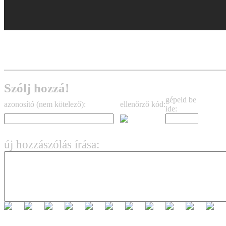
Szólj hozzá!
gépeld be
azonosító (nem kötelező):
ellenőrző kód:
ide:
új hozzászólás írása: