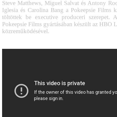
Steve Matthews, Miguel Salvat és Antony Roo
Iglesia és Carolina Bang a Pokeepsie Films k
töltöttek be executive produceri szerepet.
Pokeepsie Films gyártásában készült az HBO 
közreműködésével.