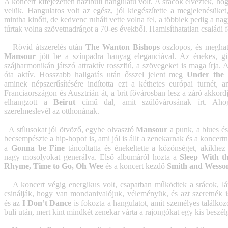
A koncert kifejezetten házibuli hangulatú volt. A srácok élvezték, 
velük. Hangulatos volt az egész, jól kiegészítette a megjelenésüke
mintha kinőtt, de kedvenc ruháit vette volna fel, a többiek pedig a n
túrtak volna szövetnadrágot a 70-es évekből. Hamisíthatatlan családi fe
Rövid átszerelés után
The Wanton Bishops
oszlopos, és meghat
Mansour
jött be a színpadra hanyag eleganciával. Az énekes, git
szájharmonikán játszó attraktív rosszfiú, a szövegeket is maga írja. 
óta aktív. Hosszabb hallgatás után ősszel jelent meg
Under the
aminek népszerűsítésére indította ezt a kéthetes európai turnét, a
Franciaországon és Ausztrián át, a brit fővárosban lesz a záró akkordj
elhangzott a
Beirut
című dal, amit szülővárosának írt. Aho
szerelmeslevél az otthonának.
A stílusokat jól ötvöző, egybe olvasztó
Mansour
a punk, a blues és
becsempészte a hip-hopot is, ami jól is állt a zenekarnak és a koncert
a
Gonna be Fine
táncoltatta és énekeltette a közönséget, akikhez 
nagy mosolyokat generálva. Első albumáról hozta a
Sleep With t
Rhyme, Time to Go, Oh Wee
és a koncert kezdő
Smith and Wesso
A koncert végig energikus volt, csapatban működtek a srácok, lát
csinálják, hogy van mondanivalójuk, véleményük, és azt szeretnék i
és az
I Don’t Dance
is fokozta a hangulatot, amit személyes találkozó
buli után, mert kint mindkét zenekar várta a rajongókat egy kis beszél