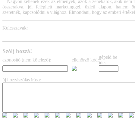
Nagyon kellenek ezek az élmények, azok a zenekarok, akik nem me
összerakva, jól felépített marketinggel, üzleti alapon, hanem ö
szeretnék, kapcsolódni a világhoz. Elmondani, hogy az emberi értéke
Kulcsszavak:
the wanton bishops
dubinski
Szólj hozzá!
gépeld be
azonosító (nem kötelező):
ellenőrző kód:
ide:
új hozzászólás írása: