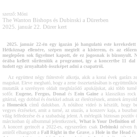
szerző: Móni
The Wanton Bishops és Dubinski a Dürerben
2025. január 22. Dürer kert
2025. január 22-én egy igazán jó hangulatú este kerekedett
Hétköznap ellenére, szépen megtelt a kisterem, és az előzen
meglepően sok figyelmet kapott, de ez jogosnak is bizonyult. 
órába kellett sűríteniük a programot, így a koncertbe 11 dal
tudott egy árnyaltabb összképet adni a csapatról.
Az együttest négy fiútestvér alkotja, akik a korai évek garázs z
magukat. Eleve megható, hogy a zene összetartásában is együttműköd
mutatták a szerényen oldalt meghúzódó apukájukat, aki több turnér
sofőr.
Eugene, Fergus, Donal
és
Eoin Gaine
a klasszikus rock 
gitárral, egy dobbal és énekkel adnak az életérzésnek, aminek árnyold
a
Homesick
című dalukban. A nótához videó is készült, hogy b
vegyes érzéseket, amit a turné, az utazás, a konzerv kaja, a buszba
világ felfedezése és a szabadság jelent. A mérlegük biztosan pozitív
márciusban új albummal jelentkeznek,
What is Your Definition of
A koncert gerincét a 2022-es, egyszerűen csak
Debinski
néven fu
amiről elhangzott a
Fall Right in the Grave
, a
Hole in the Head
és