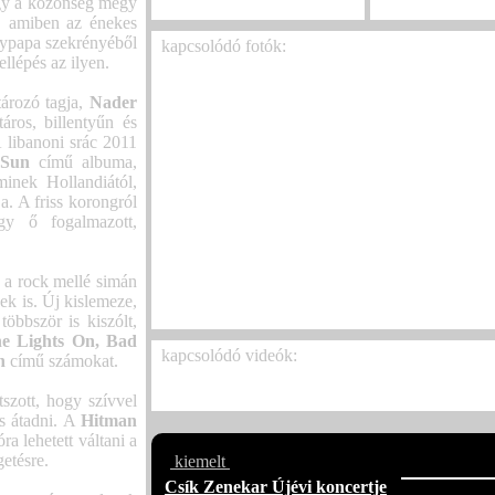
The Foreshadow
hogy a közönség megy
t, amiben az énekes
agypapa szekrényéből
kapcsolódó fotók:
llépés az ilyen.
THE WANTON BISHOPS - 2025. január 22.
ározó tagja,
Nader
KERT - UNDER THE SUN 2025 EUROPE
áros, billentyűn és
A libanoni srác 2011
 Sun
című albuma,
minek Hollandiától,
a. A friss korongról
DUBINSKI - 2025. január 22. DÜRER KERT
gy ő fogalmazott,
THE SUN 2025 EUROPEAN TOUR
 a rock mellé simán
nek is. Új kislemeze,
többször is kiszólt,
he Lights On, Bad
kapcsolódó videók:
n
című számokat.
The Wanton Bishops
szott, hogy szívvel
s átadni. A
Hitman
ra lehetett váltani a
getésre.
kiemelt
Csík Zenekar Újévi koncertje