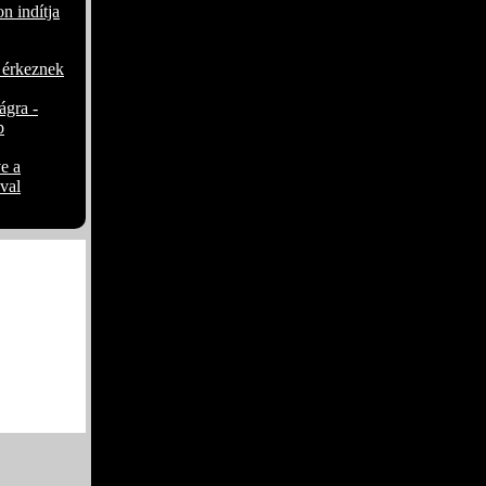
n indítja
 érkeznek
ágra -
p
e a
val
 kézműves
 kézműves
ze, a ´Play
melkedő