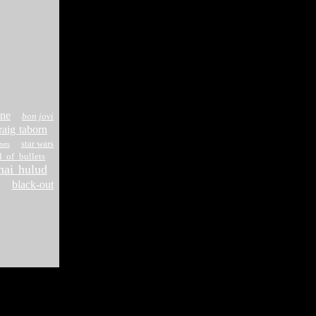
one
bon jovi
raig taborn
star wars
ters
l of bullets
hai hulud
black-out