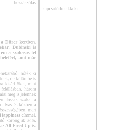
hozzászólás
utánozhatatlan
kapcsolódó cikkek:
Summer Hell 20
Dubinski új dallal
Amikor a veterán
jelentkezett: „Information
el a show-t
Overload”
Őrjöngő rajongó
Dubinski új klippel tér
gitárriffek - Így 
vissza: megérkezett a „Ciggy
Flames a Barba 
Burns”
 a Dürer kertben.
színpadán
Franz Ferdinand-hangulat,
ekar, Dubinski is
Poplegenda a Ba
nyers őszinteség: új dallal
Nem a szokásos fél
Negrában: Morri
jelentkezett a Dubinski
 belefért, ami már
Dubinski: What Is Your
Az Idles koncert
Definition Of Happiness? –
Budapest Parkb
Boldogság, fájdalom, és a
Alternatív Rock 
enekarából nőték ki
túlélés határvonalán
Palaye Royale é
nek, de külön be is
Bejrút zenei ékkőve a
Tamás a Budape
a kíséri őket, mint
kontinens színpadain - The
felállásban, három
Lovebites
Wanton Bishops a Dürerben
alai meg is jelennek
Ricky Martin Bu
is
emutassák azokat a
Zaz a Budapest 
n alvás és közben a
A Duran Duran ú
 összességében, mert
Budapesten
 Happiness
címmel.
Angyali hang a 
tó korongjuk adta,
hőségben - The 
 az
All Fired Up
is.