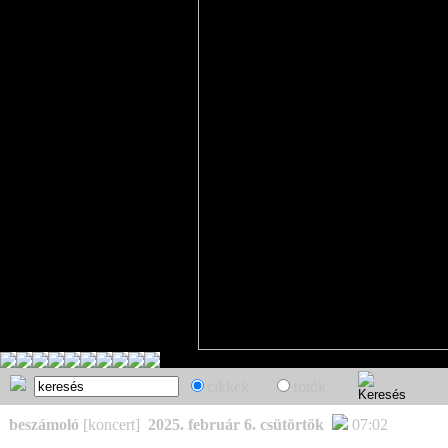
cikkek
fotók
beszámoló
[koncert]
2025. február 6. csütörtök
07:02