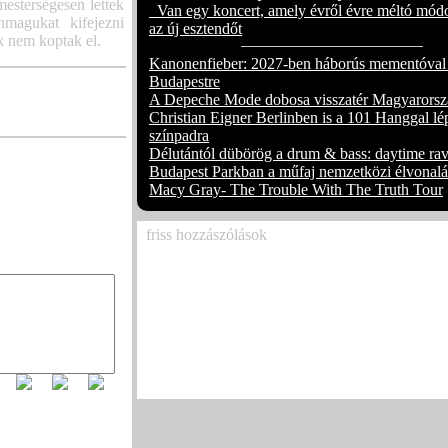
sterségesen lettek
Van egy koncert, amely évről évre méltó módo
nmagukat kifejezni
az új esztendőt
k nem koptak el.
Kanonenfieber: 2027-ben háborús mementóval
Budapestre
A Depeche Mode dobosa visszatér Magyarorsz
Christian Eigner Berlinben is a 101 Hanggal lé
színpadra
Délutántól dübörög a drum & bass: daytime rav
Budapest Parkban a műfaj nemzetközi élvonalá
Macy Gray- The Trouble With The Truth Tour
friss hozzászólások
Már csak egy hétig látható a koreai-magyar
tárlat
(3)
Már csak egy hétig látható a koreai-magyar
tárlat
(1)
Megjelent Ed Sheeran vadonatúj deluxe leme
(Deluxe)´ – kilenc extra dallal, köztük a kie
„Skeletons”-szal
(3)