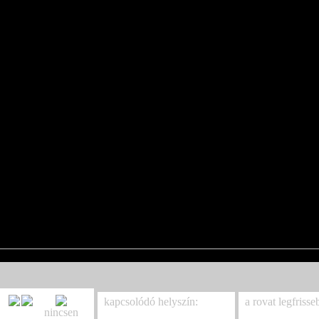
kapcsolódó helyszín:
a rovat legfrisse
nincsen
Dürer Kert - Budapest
Moby: élőben m