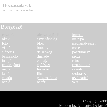
Hozzászólások:
nincsen hozzászólás
Böngésző
rovatok
alrovat ajánló
internet
hírek
asztaltársaság
kis pipa
fotó
blog
médiaművészet
videó
botrány
mese
előzetes
dalszöveg
posztumusz
beszámoló
díjátadó
próza
interjú
életrajz
retro
lemezajánló
építészet
rizikófaktor
magazin
festészet
skandalum
kultúra
film
szobrászat
előadó
gasztronómia
tévématiné
napló
háttér
vers
Copyright 200
Minden jog fenntartva! A lap bá