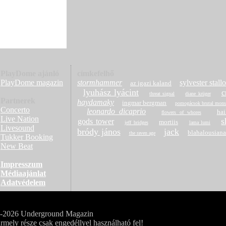
PlayDome ajánló
címkefelhő
PlayDome magazin
stormhammer
sylvester stall
az igazi kaland
lyuhász lyácint
c
threat signal
diane krüger
Partnerek
haydamaky
ingmar bergman
pomogácsok brutal mons
Concerto
leonardo dicaprio
hai
flowers of whores
Live Nation
s
gods tower
mortiis
jeff bridges
lama lumi
Livesound
bródy jános
jack
blahalousiana
the raven age
Tukker Booking
New Beat
Impresszum
Médiaajánlat
Adatvédelem
0-2026 Underground Magazin
rmely része csak engedéllyel használható fel!