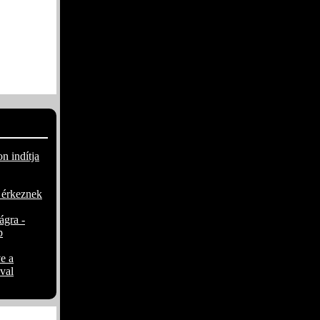
r csak
y maradt
y-díjas
nyitja az
űben
INOTA
n indítja
 érkeznek
ágra -
p
e a
val