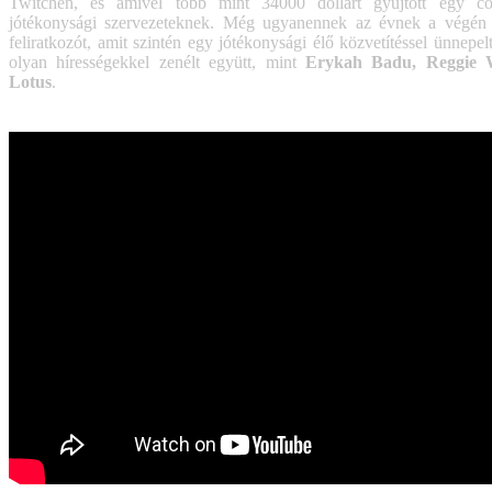
Twitchen, és amivel több mint 34000 dollárt gyűjtött egy cov
jótékonysági szervezeteknek. Még ugyanennek az évnek a végén e
feliratkozót, amit szintén egy jótékonysági élő közvetítéssel ünnepel
olyan hírességekkel zenélt együtt, mint
Erykah Badu, Reggie 
Lotus
.