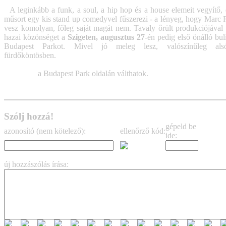
A leginkább a funk, a soul, a hip hop és a house elemeit vegyítő, 
műsort egy kis stand up comedyvel fűszerezi - a lényeg, hogy Marc 
vesz komolyan, főleg saját magát nem. Tavaly őrült produkciójával
hazai közönséget a
Szigeten, augusztus 27
-én pedig első önálló bul
Budapest Parkot. Mivel jó meleg lesz, valószínűleg als
fürdőköntösben.
Jegyeket
a Budapest Park oldalán válthatok.
Szólj hozzá!
gépeld be
azonosító (nem kötelező):
ellenőrző kód:
ide:
új hozzászólás írása: