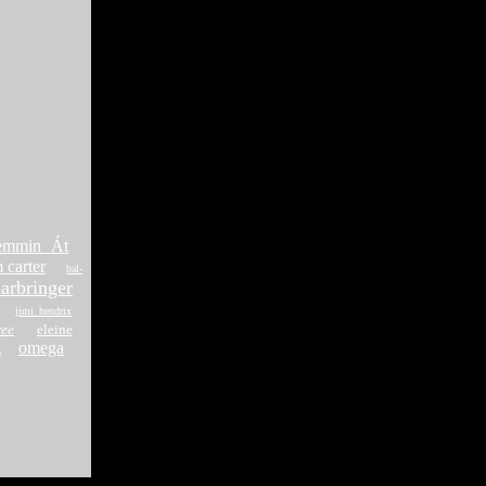
emmin Át
 carter
bal-
arbringer
jimi hendrix
ree
eleine
z
omega