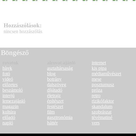
Hozzászólások:
nincsen hozzászólás
Böngésző
rovatok
alrovat ajánló
internet
hírek
asztaltársaság
kis pipa
fotó
blog
médiaművészet
videó
botrány
mese
előzetes
dalszöveg
posztumusz
beszámoló
díjátadó
próza
interjú
életrajz
retro
lemezajánló
építészet
rizikófaktor
magazin
festészet
skandalum
kultúra
film
szobrászat
előadó
gasztronómia
tévématiné
napló
háttér
vers