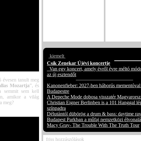
Jethro Tull – má
néhány tucat jeg
Kétszeres Gramm
zenész koncertje 
egykori hőerőm
megrendezett 
Fesztivált
kiemelt
Csík Zenekar Újévi koncertje
Van egy koncert, amely évről évre méltó módo
az új esztendőt
5 évesen tanult meg
llas Mozartja
”, és
Kanonenfieber: 2027-ben háborús mementóval
en semmit sem kell
Budapestre
n, amikor a világ
A Depeche Mode dobosa visszatér Magyarorsz
ja meg?
Christian Eigner Berlinben is a 101 Hanggal lé
színpadra
Délutántól dübörög a drum & bass: daytime rav
Budapest Parkban a műfaj nemzetközi élvonalá
Macy Gray- The Trouble With The Truth Tour
friss hozzászólások