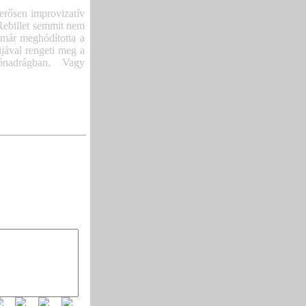
erősen improvizatív
Rebillet semmit nem
 már meghódította a
ijával rengeti meg a
ónadrágban. Vagy