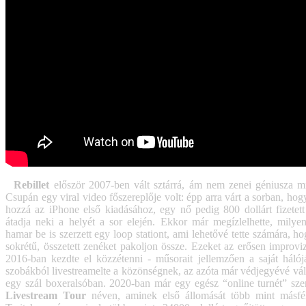
Rebillet
először 2007-ben vált sztárrá, ám nem zenei géniusza miat
Csupán egy viral video főszereplője volt: épp arra várt a sorban, hog
hozzá az iPhone első kiadásához, egy nő pedig 800 dollárt fizetett
átadja neki a helyét a sor elején. Ekkor már megízlelhette, milye
hamar be is szerzett egy loop stationt, ami lehetővé tette számára, h
sokrétű, összetett zenéket pakoljon össze. Ezeket az erősen improviz
2016-ban kezdte el közzétenni - műsorait jellemzően a saját hálój
szobákból livestreamelte a közönségnek, az azóta már védjegyévé vál
egy szál boxeralsóban. 2020-ban már egy egész “online turnét” sze
Livestream Tour
néven, aminek első állomását több mint másfél