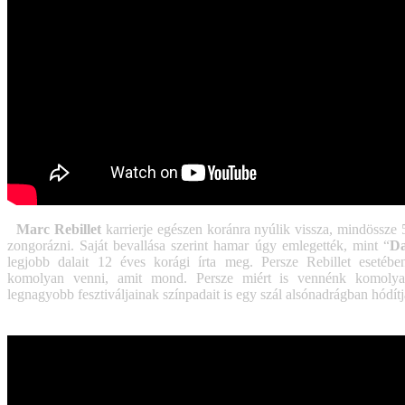
Marc Rebillet
karrierje egészen koránra nyúlik vissza, mindössze 
zongorázni. Saját bevallása szerint hamar úgy emlegették, mint “
Da
legjobb dalait 12 éves korági írta meg. Persze Rebillet esetéb
komolyan venni, amit mond. Persze miért is vennénk komolya
legnagyobb fesztiváljainak színpadait is egy szál alsónadrágban hódít