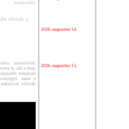
hozzászólás
Kétszeres Grammy-díjas
koncertje
zenész koncertje nyitja az
Megéléseink sok
egykori hőerőműben
rétegei – megjel
ére érkezik a
megrendezett INOTA
zenekar új album
Fesztivált
MATRJOSKA!
2026. augusztus 14.
A népzene nem n
„Ezek a dalok rólunk,
jubilál a Folkpar
nektek szólnak” –
Táncházfesztivál
nagyzenekarral, eredeti
Budapest Parkb
hangzásvilágával tér vissza a
„Ezek a dalok ró
Neoton Família a Budapest
nektek szólnak”
Parkban
nész, zeneszerző,
nagyzenekarral, 
2026. augusztus 15.
euta is, aki a loop
hangzásvilágával
Rose Tattoo: az ausztrál hard
ytalanabb témákon
a Neoton Famíli
rock legenda először és
özönséget, mint a
Budapest Parkb
utoljára Magyarországon
 műsorral érkezik
Jön a nyár réteg
csúcspontja: 22.
szól a Bluegrass
Új dallal jelentk
Stelar, aki szep
ismét a Budapes
lép fel
Hamarosan Buda