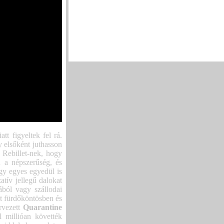
Suicidal Angels, Fusion Bomb, Crimson Fire
Már csak egy hétig látható a koreai-magyar
tárlat
(3)
Már csak egy hétig látható a koreai-magyar
tárlat
(1)
t figyeltek fel rá.
y elsőként juthasson
 Rebillet-nek, hogy
n a népszerűség, és
ogy egyes egyedül is
atív jellegű dalokat
ából vagy szállodai
t fürdőköntösben és
rvezett
Quarantine
 millióan követték