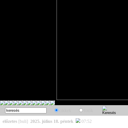
cikkek
fotók
előzetes
[buli]
2025. július 18. péntek
07:52