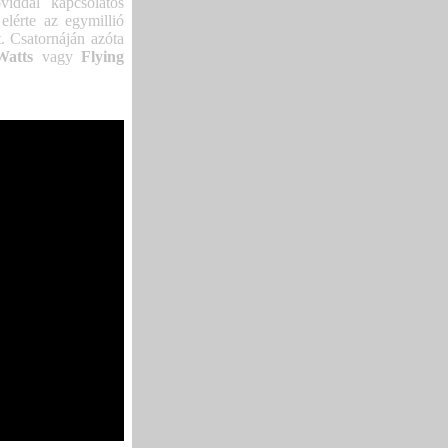
iddal kapcsolatos
lérte az egymillió
t. Csatornáján azóta
Watts
vagy
Flying