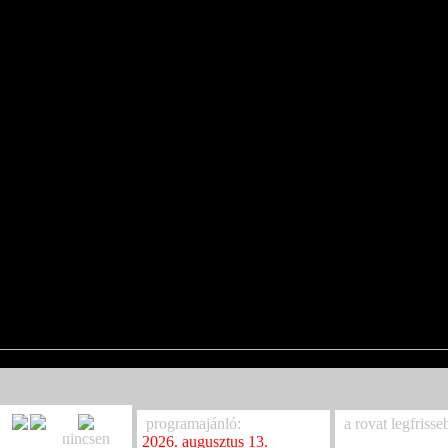
programajánló:
a rovat legfrisse
nincsen
2026. augusztus 13.
Csík Zenekar Új