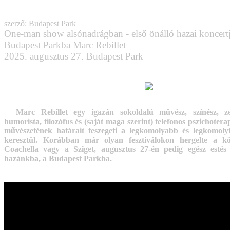
szerző: Budapest Park
One-man show alsónadrágban - első önálló hazai koncertj
Budapest Parkba Marc Rebillet
2025. augusztus 27. Budapest Park
Marc Rebillet egy igazán sokoldalú művész, színész, ze
humorista, filozófus és (saját maga szerint) telefonos pszichoterap
művészetének határait feszegeti a legkomolyabb és legkomol
keresztül. Korábban már olyan fesztiválokon hergelte a k
Coachella vagy a Sziget, augusztus 27-én pedig egész estés
hazánkba, a Budapest Parkba.