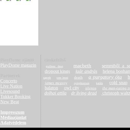
PlayDome ajánló
címkefelhő
PlayDome magazin
macbeth
semmiből a s
guilhem desq
dropout kings
laár andrás
helena bonham
Partnerek
a purgatory óta
h
death
sagoth
core leoni
Concerto
cold snap
james mcavoy
symphonium
kalála
Live Nation
balaton
owl city
silenos
the man-eating t
Livesound
dolhai attila
dr living dead
christoph walt
Tukker Booking
New Beat
Impresszum
Médiaajánlat
Adatvédelem