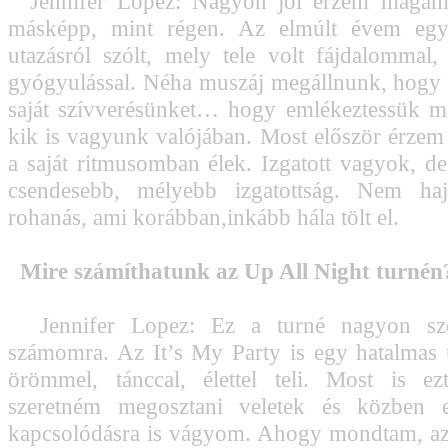
Jennifer Lopez: Nagyon jól érzem magam,
másképp, mint régen. Az elmúlt évem egy
utazásról szólt, mely tele volt fájdalommal, 
gyógyulással. Néha muszáj megállnunk, hogy ú
saját szívverésünket… hogy emlékeztessük m
kik is vagyunk valójában. Most először érzem
a saját ritmusomban élek. Izgatott vagyok, d
csendesebb, mélyebb izgatottság. Nem ha
rohanás, ami korábban,inkább hála tölt el.
Mire számíthatunk az Up All Night turnén
Jennifer Lopez: Ez a turné nagyon sze
számomra. Az It’s My Party is egy hatalmas
örömmel, tánccal, élettel teli. Most is e
szeretném megosztani veletek és közben 
kapcsolódásra is vágyom. Ahogy mondtam, az