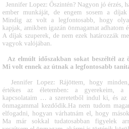
Jennifer Lopez: Őszintén? Nagyon jó érzés, ha
ember munkáját, de engem sosem a díjak 
Mindig az volt a legfontosabb, hogy olya
kapjak, amikben igazán önmagamat adhatom és
A díjak szuperek, de nem ezek határozzák me
vagyok valójában.
Az elmúlt időszakban sokat beszéltél az 
Mi volt ennek az útnak a legfontosabb tanít
Jennifer Lopez: Rájöttem, hogy minden,
értékes az életemben: a gyerekeim, 
kapcsolataim … a szeretetből indul ki, és az i
önmagammal kezdődik.Ha nem tudom magam 
elfogadni, hogyan várhatnám el, hogy máso
Ma már sokkal tudatosabban figyelek ar
veszítsem el önmagam, akármi is történik körü