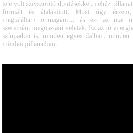
tele volt szívszorító döntésekkel, nehéz pillan
formált és átalakított. Most úgy érzem,
megtaláltam önmagam… és ezt az utat m
szeretném megosztani veletek. Ez az jó energia
színpadon is, minden egyes dalban, minden 
minden pillanatban.