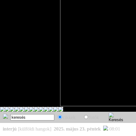
cikkek
fotók
interjú
[külföldi hangok]
2025. május 23. péntek
08:01