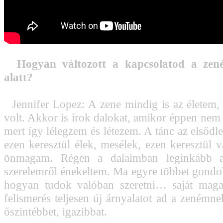
Hogyan változott a kapcsolatod a zen
alatt?
Jennifer Lopez: A zene mindig is az életem,
volt. Akkor is írok dalokat, amikor éppen nem
mert így lélegzem és létezem. A tánc az elsődl
ezen keresztül élek, mesélek, ezen keresztül 
önmagam. Régen a dalaimban leginkább a
szerelemről énekeltem. Ma egyre többet gond
hogyan tudok valóban szeretni… saját maga
felismerés teljesen új árnyalatot ad a zenémne
őszintébbet, igazibbat.