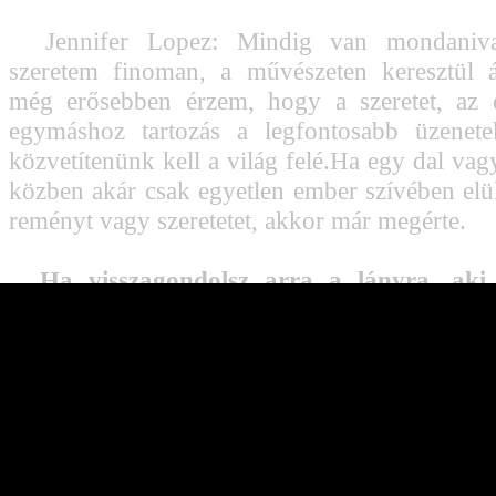
Jennifer Lopez: Mindig van mondaniv
szeretem finoman, a művészeten keresztül á
még erősebben érzem, hogy a szeretet, az e
egymáshoz tartozás a legfontosabb üzenete
közvetítenünk kell a világ felé.Ha egy dal vag
közben akár csak egyetlen ember szívében elül
reményt vagy szeretetet, akkor már megérte.
Ha visszagondolsz arra a lányra, aki
indult... mit üzensz neki ma?
Jennifer Lopez: Huh, ez egy erős kérdés.
ezen gondolkodtam a forgatáson. Ki is v
színpadon táncoló nő? A kamera előtt álló sz
az, aki csendesen leül, amikor lemegy a re
Rájöttem, hogy mindegyik én vagyok – de a 