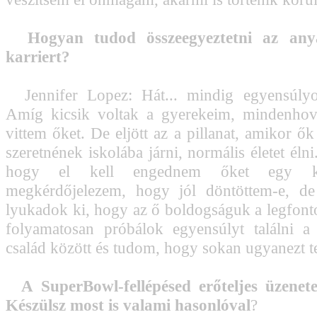
Hogyan tudod összeegyeztetni az any
karriert?
Jennifer Lopez: Hát... mindig egyensúlyo
Amíg kicsik voltak a gyerekeim, mindenh
vittem őket. De eljött az a pillanat, amikor ő
szeretnének iskolába járni, normális életet éln
hogy el kell engednem őket egy ki
megkérdőjelezem, hogy jól döntöttem-e, d
lyukadok ki, hogy az ő boldogságuk a legfont
folyamatosan próbálok egyensúlyt találni 
család között és tudom, hogy sokan ugyanezt t
A SuperBowl-fellépésed erőteljes üzenete
Készülsz most is valami hasonlóval
?