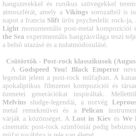
hangszerekkel és runikus szövegekkel terem
atmoszférát, amely a
Vikings
sorozatból is is
napot a francia
Slift
űrös psychedelic rock-ja,
Light
monumentális post-metal kompozíciói 
the Sea
experimentális hangzásvilága teszi telj
a belső utazásé és a tudatmódosulásé.
Csütörtök - Post-rock klasszikusok (Augus
A
Godspeed You! Black Emperor
neve
legendát jelent a post-rock műfajban. A kanad
apokaliptikus filmzenei kompozíciói és társa
üzenetei generációkat inspiráltak. Mellett
Melvins
sludge-legendái, a norvég
Leprou
metal remekművei és a
Pelican
instrument
várják a közönséget. A
Lost in Kiev
és
We L
cinematic post-rock szimfóniái pedig bebizony
műfaj továbbra is tele van élettel.