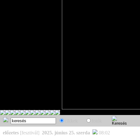
cikkek
fotók
előzetes
[fesztivál]
2025. június 25. szerda
08:02