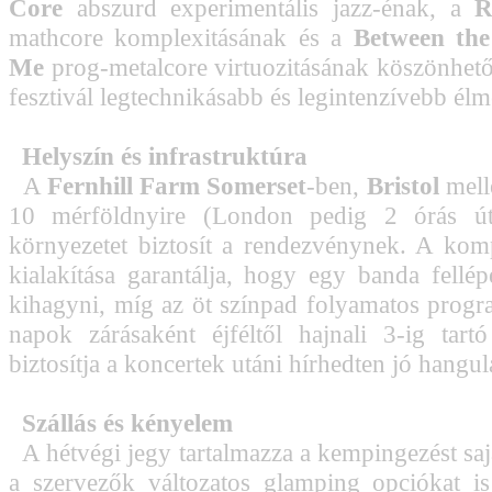
Core
abszurd experimentális jazz-énak, a
R
mathcore komplexitásának és a
Between the
Me
prog-metalcore virtuozitásának köszönhető
fesztivál legtechnikásabb és legintenzívebb élm
Helyszín és infrastruktúra
A
Fernhill Farm Somerset
-ben,
Bristol
mell
10 mérföldnyire (London pedig 2 órás útr
környezetet biztosít a rendezvénynek. A kom
kialakítása garantálja, hogy egy banda fellép
kihagyni, míg az öt színpad folyamatos progr
napok zárásaként éjféltől hajnali 3-ig tartó
biztosítja a koncertek utáni hírhedten jó hangul
Szállás és kényelem
A hétvégi jegy tartalmazza a kempingezést sajá
a szervezők változatos glamping opciókat i