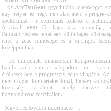
Miért ArcTanGent 2025?
Az
ArcTanGent
egyedülálló lehetőséget kín
egy helyen és négy nap alatt átéld a progressz
spektrumát – a spirituális folk-tól a techniká
fesztivál 5000 fős kapacitása garantálja,
látogató részese lehet egy különleges közössé
ahol a zene minősége és a rajongók szenv
középpontban.
Itt nincsenek mainstream kompromisszu
banda azért van a színpadon, mert valam
értékeset hoz a progresszív zene világába. Az
nem csupán koncerteket kínál, hanem kulturál
közösségi tartalmat, amely messze t
hagyományos fesztiválon.
Jegyek és további információ
itt
.