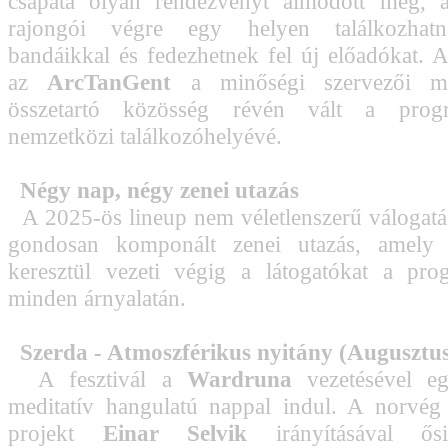
csapata olyan rendezvényt álmodott meg, 
rajongói végre egy helyen találkozhat
bandáikkal és fedezhetnek fel új előadókat. 
az
ArcTanGent
a minőségi szervezői m
összetartó közösség révén vált a progr
nemzetközi találkozóhelyévé.
Négy nap, négy zenei utazás
A 2025-ös lineup nem véletlenszerű válogat
gondosan komponált zenei utazás, amely
keresztül vezeti végig a látogatókat a pro
minden árnyalatán.
Szerda - Atmoszférikus nyitány (Augusztus
A fesztivál a
Wardruna
vezetésével egy
meditatív hangulatú nappal indul. A norvég
projekt
Einar Selvik
irányításával ős