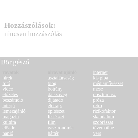
Hozzászólások:
nincsen hozzászólás
Böngésző
rovatok
alrovat ajánló
internet
hírek
asztaltársaság
kis pipa
fotó
blog
médiaművészet
videó
botrány
mese
előzetes
dalszöveg
posztumusz
beszámoló
díjátadó
próza
interjú
életrajz
retro
lemezajánló
építészet
rizikófaktor
magazin
festészet
skandalum
kultúra
film
szobrászat
előadó
gasztronómia
tévématiné
napló
háttér
vers