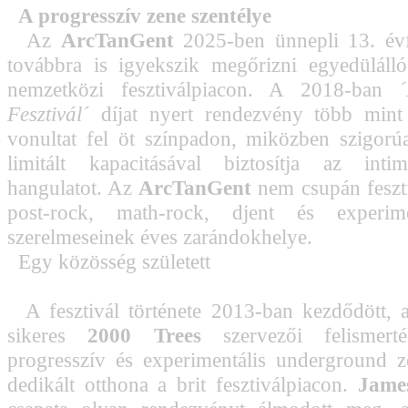
A progresszív zene szentélye
Az
ArcTanGent
2025-ben ünnepli 13. évf
továbbra is igyekszik megőrizni egyedülálló
nemzetközi fesztiválpiacon. A 2018-ban
Fesztivál´
díjat nyert rendezvény több mint
vonultat fel öt színpadon, miközben szigor
limitált kapacitásával biztosítja az inti
hangulatot. Az
ArcTanGent
nem csupán feszt
post-rock, math-rock, djent és experime
szerelmeseinek éves zarándokhelye.
Egy közösség született
A fesztivál története 2013-ban kezdődött, 
sikeres
2000 Trees
szervezői felismer
progresszív és experimentális underground 
dedikált otthona a brit fesztiválpiacon.
James