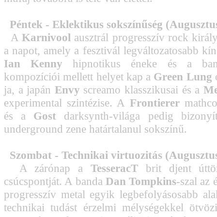
Péntek - Eklektikus sokszínűség (Augusztus
A
Karnivool
ausztrál progresszív rock király
a napot, amely a fesztivál legváltozatosabb kíná
Ian Kenny
hipnotikus éneke és a band
kompozíciói mellett helyet kap a
Green Lung
ja, a japán
Envy
screamo klasszikusai és a
M
experimental szintézise. A
Frontierer
mathcor
és a
Gost
darksynth-világa pedig bizonyí
underground zene határtalanul sokszínű.
Szombat - Technikai virtuozitás (Augusztus
A zárónap a
TesseracT
brit djent úttö
csúcspontját. A banda
Dan Tompkins
-szal az
progresszív metal egyik legbefolyásosabb alak
technikai tudást érzelmi mélységekkel ötvö