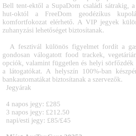
Bell tent-ektől a SupaDom családi sátrakig, a
hut-októl a FreeDom geodézikus kupol
komfortfokozat elérhető. A VIP jegyek külön
zuhanyzási lehetőséget biztosítanak.
A fesztivál különös figyelmet fordít a gas
gondosan válogatott food trackek, vegetári
opciók, valamint független és helyi sörfőzdék 
a látogatókat. A helyszín 100%-ban készpé
bankautomatákat biztosítanak a szervezők.
Jegyárak
4 napos jegy: £285
3 napos jegy: £212.50
napi/esti jegy: £85/£45