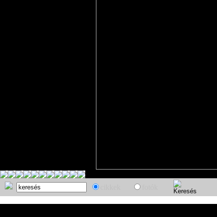
cikkek
fotók