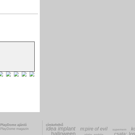
PlayDome ajánló
címkefelhő
idea implant
m:pire of evil
k
PlayDome magazin
supernem
halloween
csata: lo
vörös andrás