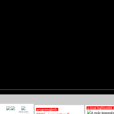
a rovat legfrissebb 
programajánló:
nincsen
A nyár legzenés