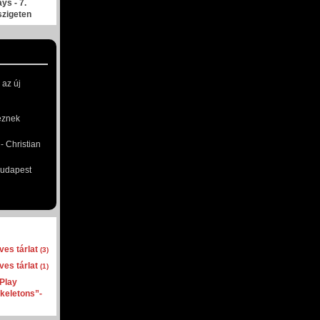
ys - 7.
szigeten
 az új
eznek
 Christian
Budapest
es tárlat
(3)
es tárlat
(1)
´Play
Skeletons”-