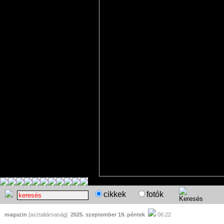
cikkek
fotók
magazin
[asztaltársaság]
2025. szeptember 19. péntek
06:22