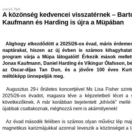
szerző: Pjotr
A közönség kedvencei visszatérnek – Barto
Kaufmann és Harding is újra a Müpában
Alighogy elkezdődött a 2025/26-os évad, máris érdemes
naptárakat, hiszen az új évben is számos kihagyhatat
program várja a Müpa látogatóit! Érkezik mások mellett 
Jonas Kaufmann, Daniel Harding és Víkingur Ólafsson, be
az Oscar-díjas Tan Dun, és a jövőre 100 éves Kurt
méltóképp ünnepeljük meg.
Augusztus 29-i őrületes koncertjével Ms Lisa Fisher szint
2025/26-os évadot, magasra téve a képzeletbeli lécet a
következőknek. A már korábban bejelentett „kihívók” mell
újabbak csatlakoznak, méghozzá nem is akármilyenek!
Az évad második felében is számos olyan művész lép majd
magnetikus karizmájukkal azonnal leveszik a közönséget a l