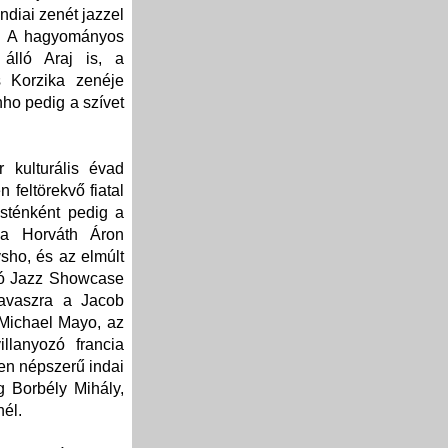
ndiai zenét jazzel
s. A hagyományos
 álló Araj is, a
s Korzika zenéje
nho pedig a szívet
kulturális évad
feltörekvő fiatal
esténként pedig a
, a Horváth Áron
sho, és az elmúlt
lló Jazz Showcase
tavaszra a Jacob
 Michael Mayo, az
llanyozó francia
ően népszerű indai
g Borbély Mihály,
él.