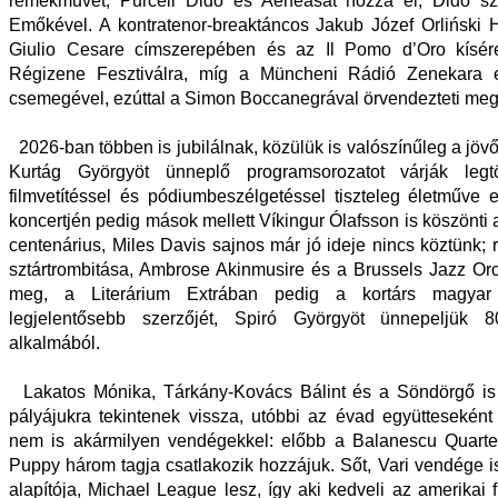
remekművét, Purcell Dido és Aeneasát hozza el, Dido s
Emőkével. A kontratenor-breaktáncos Jakub Józef Orliński 
Giulio Cesare címszerepében és az Il Pomo d’Oro kísér
Régizene Fesztiválra, míg a Müncheni Rádió Zenekara e
csemegével, ezúttal a Simon Boccanegrával örvendezteti meg
2026-ban többen is jubilálnak, közülük is valószínűleg a jöv
Kurtág Györgyöt ünneplő programsorozatot várják le
filmvetítéssel és pódiumbeszélgetéssel tiszteleg életműve el
koncertjén pedig mások mellett Víkingur Ólafsson is köszönti 
centenárius, Miles Davis sajnos már jó ideje nincs köztünk; r
sztártrombitása, Ambrose Akinmusire és a Brussels Jazz Or
meg, a Literárium Extrában pedig a kortárs magyar
legjelentősebb szerzőjét, Spiró Györgyöt ünnepeljük 8
alkalmából.
Lakatos Mónika, Tárkány-Kovács Bálint és a Söndörgő is
pályájukra tekintenek vissza, utóbbi az évad együtteseként 
nem is akármilyen vendégekkel: előbb a Balanescu Quarte
Puppy három tagja csatlakozik hozzájuk. Sőt, Vari vendége 
alapítója, Michael League lesz, így aki kedveli az amerikai 