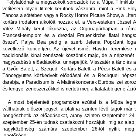
Folytatódnak a megszokott sorozatok is: a Müpa Filmklub 
vetítésein olyan filmek kerülnek vászonra, mint a Pink Fl
Táncos a sötétben vagy a Rocky Horror Picture Show, a Liter
kortárs irodalom alkotóit hozzák el, a Vers-esteken József A
Vitéz Mihály kerül fókuszba, az Orgonapárbajban a róm
Francesi-templom és a drezdai Frauenkirche fiatal hangs
össze”, Palya Bea pedig a szerb Jelena Popržant fog
következő koncertjén. Az újévet ismét Haydn Teremtése n
tradicionális kínai zenészek köszöntik majd, de a népzenét 
nagyszabású előadásokkal ünnepeljük. Visszatér a tánc és az 
a Győri Balett, a Szegedi Kortárs Balett, a Pécsi Balett és
Táncegyüttes közkedvelt előadásai és a Recirquel népsz
darabja, a Paradisum is. A Matinékoncertek Európa ízei soroz
és lengyel zeneszerzőkkel ismerteti meg a fiatalabb generáció
A most bejelentett programokra ezúttal is a Müpa legh
válthatnak először jegyet: a platina szinten lévő tagok már 
böngészhetik az előadásokat, arany szinten szeptember 24-
szeptember 25-én tudnak csatlakozni hozzájuk, míg az alap 
nagyközönség számára szeptember 26-tól nyílik meg
lehetősége.