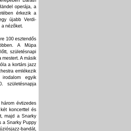
zerepében Baráth
Händel operája, a
etében érkezik a
gy újabb Verdi-
 a nézőket.
őre 100 esztendős
gtöbben. A Müpa
őtt, születésnapi
a mestert. A másik
óla a kortárs jazz
chestra emlékezik
 irodalom egyik
0. születésnapja
 három évtizedes
két koncerttel és
t, majd a Snarky
is a Snarky Puppy
fúziósjazz-bandát,