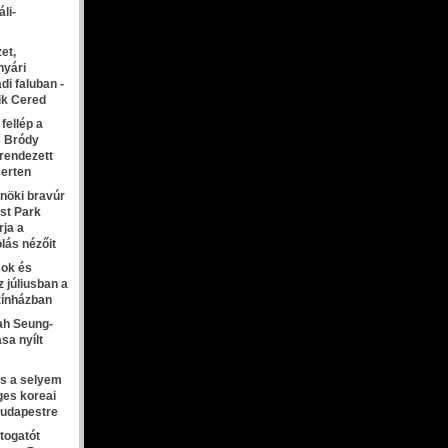
áli-
et,
nyári
di faluban -
ik Cered
fellép a
s Bródy
 rendezett
erten
nöki bravúr
st Park
rja a
lás nézőit
sok és
z júliusban a
zínházban
ah Seung-
ása nyílt
és a selyem
eges koreai
 Budapestre
átogatót