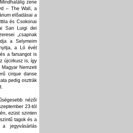
Mindhalálig zene
oyd – The Wall, a
árium előadásai a
ttila és Csokonai
ai San Luigi dei
zeresei „csapnak
adja a Selymeim
yitja, a Ló évét
és a farsangot is
újcirkusz is, így
 a Magyar Nemzeti
erű cirque danse
ata pedig osztrák
t.
űségesebb nézői
szeptember 23-tól
én, ezüst szinten
szintű tagok és a
 a jegyvásárlás