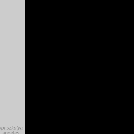
opaszkutya
s angeles