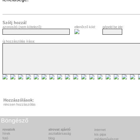
Szólj hozzá!
azonosító (nem kötelező):
ellenőrző kód:
gépeld be ide:
új hozzászólás írása:
Hozzászólások:
nincsen hozzászólás
Böngésző
rovatok
alrovat ajánló
internet
hírek
asztaltársaság
kis pipa
fotó
blog
médiaművészet