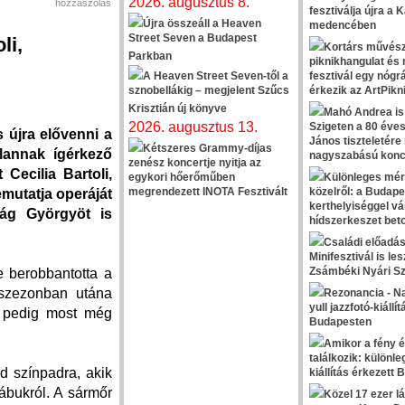
2026. augusztus 8.
hozzászólás
fesztiválja újra a K
Újra összeáll a Heaven
medencében
Street Seven a Budapest
li,
Kortárs művész
Parkban
piknikhangulat és 
A Heaven Street Seven-től a
fesztivál egy nógrá
sznobellákig – megjelent Szűcs
érkezik az ArtPikn
Krisztián új könyve
Mahó Andrea is 
2026. augusztus 13.
Szigeten a 80 éve
 újra elővenni a
János tiszteletére
Kétszeres Grammy-díjas
lannak ígérkező
nagyszabású konc
zenész koncertje nyitja az
Cecilia Bartoli,
egykori hőerőműben
Különleges mér
megrendezett INOTA Fesztivált
közelről: a Budape
mutatja operáját
kerthelyiséggel vá
ág Györgyöt is
hídszerkeszet beto
Családi előadá
Minifesztivál is les
Zsámbéki Nyári S
e berobbantotta a
 szezonban utána
Rezonancia - N
yull jazzfotó-kiállít
é pedig most még
Budapesten
Amikor a fény 
találkozik: különl
 színpadra, akik
kiállítás érkezett
ábukról. A sármőr
Közel 17 ezer l