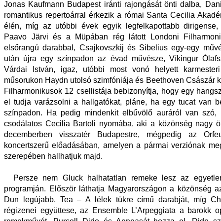
Jonas Kaufmann Budapest iránti rajongását önti dalba, Dan
romantikus repertoárral érkezik a római Santa Cecilia Aka
élén, míg az utóbbi évek egyik legfelkapottabb dirigense,
Paavo Järvi és a Müpában rég látott Londoni Filharmon
elsőrangú darabbal, Csajkovszkij és Sibelius egy-egy műv
után újra egy színpadon az évad művésze, Víkingur Ólafss
Várdai István, igaz, utóbbi most vonó helyett karmester
műsorukon Haydn utolsó szimfóniája és Beethoven Császár kon
Filharmonikusok 12 csellistája bebizonyítja, hogy egy hang
el tudja varázsolni a hallgatókat, pláne, ha egy tucat van b
színpadon. Ha pedig mindenkit elbűvölő auráról van szó,
csodálatos Cecilia Bartoli nyomába, aki a közönség nagy 
decemberben visszatér Budapestre, mégpedig az Orfe
koncertszerű előadásában, amelyen a pármai verziónak meg
szerepében hallhatjuk majd.
Persze nem Gluck halhatatlan remeke lesz az egyetl
programján. Először láthatja Magyarországon a közönség a
Dun legújabb, Tea – A lélek tükre című darabját, míg Chr
régizenei együttese, az Ensemble L’Arpeggiata a barokk o