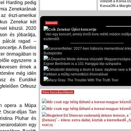
vonzott a Korea Da
iel Harding pedig
KoreaON a Margit
démia Zenekarának
 az észt-amerikai
ikus Zenekar két
kiemelt
ével készül. 2020
Csík Zenekar Újévi koncertje
Van egy koncert, amely évről évre méltó módon indítja
on és jóbarátja,
esztendőt
i pálcát ragad –
certje. A Berlini
Kanonenfieber: 2027-ben háborús mementóval érk
Budapestre
szer önmagában is
A Depeche Mode dobosa visszatér Magyarországra -
előle egyszerre a
Eigner Berlinben is a 101 Hanggal lép színpadra
 kevesen érnek a
Délutántól dübörög a drum & bass: daytime rave a 
örömére még idén
Parkban a műfaj nemzetközi élvonalával
usz és Euridiké
Macy Gray- The Trouble With The Truth Tour
felelően Orfeusz
friss hozzászólások
Már csak egy hétig látható a koreai-magyar kézműv
en opera a Müpa
Már csak egy hétig látható a koreai-magyar kézműv
z Oscar-díjas Tan
Megjelent Ed Sheeran vadonatúj deluxe lemeze, a 
istina Pluhar és
(Deluxe)´ – kilenc extra dallal, köztük a kiemelkedő „
perairodalom egy
szal
(3)