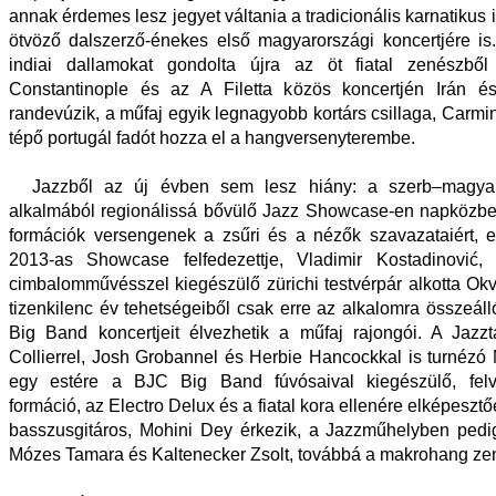
annak érdemes lesz jegyet váltania a tradicionális karnatikus i
ötvöző dalszerző-énekes első magyarországi koncertjére i
indiai dallamokat gondolta újra az öt fiatal zenészből
Constantinople és az A Filetta közös koncertjén Irán é
randevúzik, a műfaj egyik legnagyobb kortárs csillaga, Carmi
tépő portugál fadót hozza el a hangversenyterembe.
Jazzből az új évben sem lesz hiány: a szerb–magyar 
alkalmából regionálissá bővülő Jazz Showcase-en napközben 
formációk versengenek a zsűri és a nézők szavazataiért, 
2013-as Showcase felfedezettje, Vladimir Kostadinović
cimbalomművésszel kiegészülő zürichi testvérpár alkotta Okv
tizenkilenc év tehetségeiből csak erre az alkalomra összeá
Big Band koncertjeit élvezhetik a műfaj rajongói. A Jazz
Collierrel, Josh Grobannel és Herbie Hancockkal is turnézó
egy estére a BJC Big Band fúvósaival kiegészülő, felvi
formáció, az Electro Delux és a fiatal kora ellenére elképeszt
basszusgitáros, Mohini Dey érkezik, a Jazzműhelyben pedi
Mózes Tamara és Kaltenecker Zsolt, továbbá a makrohang zen