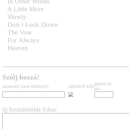
In Other Words
A Little More
Slowly
Don´t Look Down
The Vow
For Always
Heaven
Szólj hozzá!
gépeld be
azonosító (nem kötelező):
ellenőrző kód:
ide:
új hozzászólás írása: