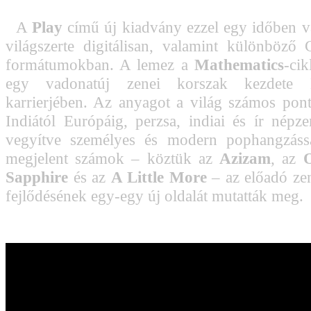
A
Play
című új kiadvány ezzel egy időben vá
világszerte digitálisan, valamint különböző
formátumokban. A lemez a
Mathematics
-cik
egy vadonatúj zenei korszak kezdete
karrierjében. Az anyagot a világ számos pontj
Indiától Európáig, perzsa, indiai és ír népze
vegyítve személyes és modern pophangzáss
megjelent számok – köztük az
Azizam
, az
Sapphire
és az
A Little More
– az előadó zen
fejlődésének egy-egy új oldalát mutatták meg.