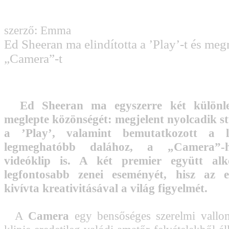
szerző: Emma
Ed Sheeran ma elindította a ’Play’-t és meg
„Camera”-t
Ed Sheeran ma egyszerre két különleg
meglepte közönségét: megjelent nyolcadik s
a ’Play’, valamint bemutatkozott a 
legmeghatóbb dalához, a „Camera”-h
videóklip is. A két premier együtt al
legfontosabb zenei eseményét, hisz az e
kivívta kreativitásával a világ figyelmét.
A
Camera
egy bensőséges szerelmi vallo