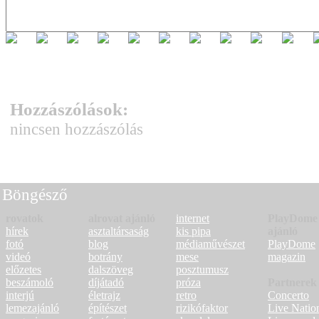
Hozzászólások:
nincsen hozzászólás
Böngésző
rovatok
alrovat ajánló
internet
PlayDome
hírek
asztaltársaság
kis pipa
ajánló
fotó
blog
médiaművészet
PlayDome
videó
botrány
mese
magazin
előzetes
dalszöveg
posztumusz
beszámoló
díjátadó
próza
Partnerek
interjú
életrajz
retro
Concerto
lemezajánló
építészet
rizikófaktor
Live Natio