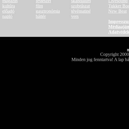
magazin
festészet
skandalum
Livesound
kultúra
film
szobrászat
Tukker Bo
előadó
gasztronómia
tévématiné
New Beat
napló
háttér
vers
Impressz
Médiaaján
Adatvéde
m
Copyright 200
Minden jog fenntartva! A lap bá