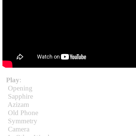
Play
:
Opening
Sapphire
Azizam
Old Phone
Symmetry
Camera