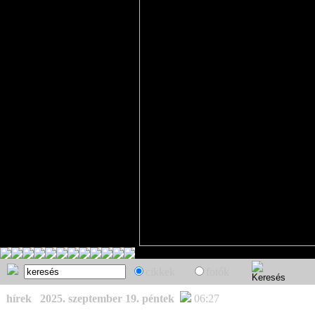
cikkek
fotók
hírek
2025. szeptember 19. péntek
06:27