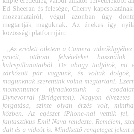
klipje eredetileg valódi amatőr felvételekből ál
Ed Sheeran és felesége, Cherry kapcsolatána
mozzanatairól, végül azonban úgy döntöt
megtartják maguknak. Az énekes így nyilat
közösségi platformján:
„
Az eredeti ötletem a Camera videóklipjéhez 
privát, otthoni felvételeket használok 
kulcspillanataiból. De ahogy tudjátok, mi 
zárkózott pár vagyunk, és voltak dolgok,
magunknak szerettünk volna megtartani. Ezért
momentumot újraalkottunk a csodála
Dynevorral (Bridgerton). Nagyon élvezetes 
forgatása, szinte olyan érzés volt, minth
közben. Az egészet iPhone-nal vettük fel, 
fantasztikus Emil Nava rendezte. Remélem, szer
dalt és a videót is. Mindkettő rengeteget jelen