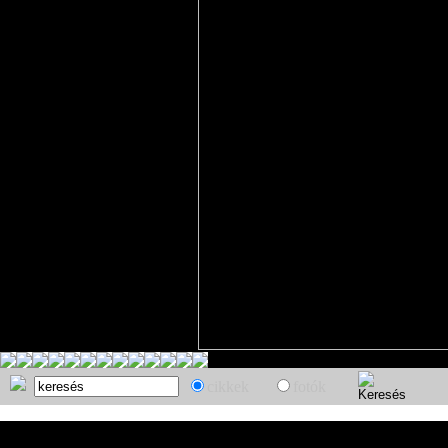
cikkek
fotók