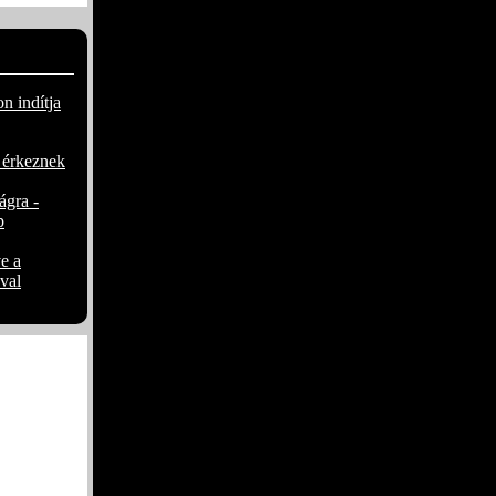
n indítja
 érkeznek
ágra -
p
e a
val
 kézműves
 kézműves
ze, a ´Play
melkedő