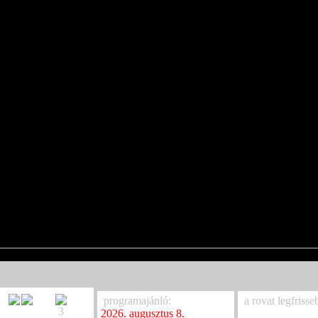
programajánló:
a rovat legfrisse
3
2026. augusztus 8.
Sikoltó szaxofon 