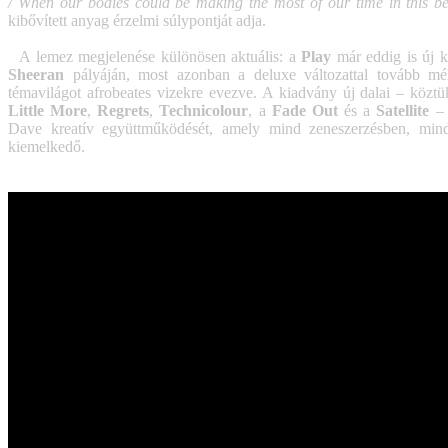
/ When our bodies could be making the most of our time in this 
kibővített anyag érzelmi súlypontját adja.
A lemez megjelenése különösen aktuális: a
Play
már eddig is új k
Sheeran
pályáján, most azonban a deluxe változattal tovább mél
témavilágot afrobeates vizekre evezve. A kiadvány új dalai – közt
Little More
,
Regrets
,
Technicolour
, a
Fade Out
és a
Satellite
– 
Dave kreatív együttműködését, amely mind zeneszerzésben, mind
kiemelkedő.