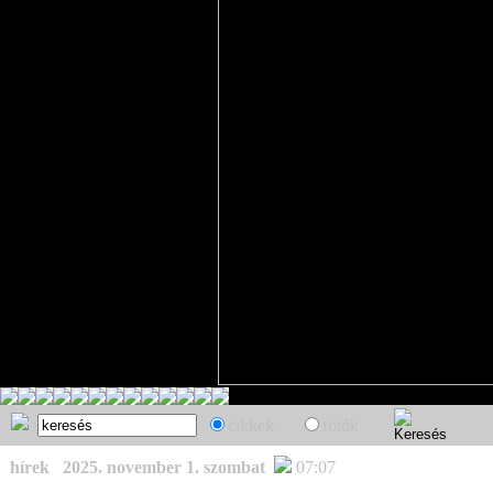
cikkek
fotók
hírek
2025. november 1. szombat
07:07