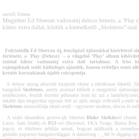
szerző: Emma
Megjelent Ed Sheeran vadonatúj deluxe lemeze, a ´Play (
kilenc extra dallal, köztük a kiemelkedő „Skeletons”-szal
Folytatódik Ed Sheeran új, lenyűgöző újításokkal kísérletező s
története, a ´Play (Deluxe)´ – a világelső ’Play’ album kibővíte
ezúttal kilenc vadonatúj extra dalt tartalmaz. A friss 
rajongóknak szóló különleges ajándék, hanem erőteljes zenei állí
kreatív korszakának újabb csúcspontja
.
A deluxe anyag abszolút központi eleme a ritmikusan lüktető, fül
hangzású
Skeletons
, amely azonnal kitűnik a megjelenő újdonságo
emlékezetes, feszült érzelmi pillanatot bont ki: azt a határhelyzet
inkább újra megnyitná egymás felé az ajtót, mégis reflexből a múlt seb
Skeletons
atmoszférája elemi erejű – egyszerre modern, táncos és mél
A szám dinamikus groove-ját Sheeran
Blake Slatkin
nel (Justin
Lizzo, Sam Smith) és
P2J
-vel (Beyoncé, FKA Twigs, Burna Boy,
jegyzi, és tökéletes példája annak, hogyan találkozik a személye
globális popzenei hangzásvilággal. A dalszöveg –
„We’re digging up 