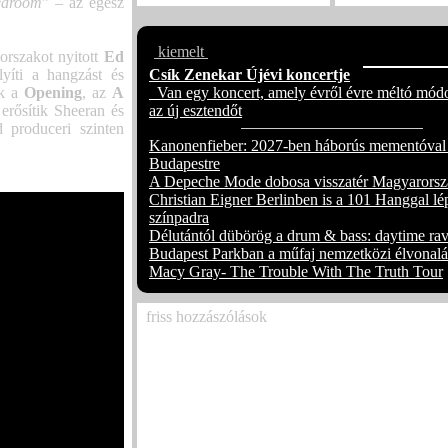
bedroom
” – az egész
kiemelt
orszakot nyitott
Ed
yíti a hangzást és
Csík Zenekar Újévi koncertje
ük a
Opening
, az
A
Van egy koncert, amely évről évre méltó módo
erősítik Sheeran és
az új esztendőt
 produceri szinten
Kanonenfieber: 2027-ben háborús mementóval
Budapestre
A Depeche Mode dobosa visszatér Magyarorsz
Christian Eigner Berlinben is a 101 Hanggal lé
színpadra
Délutántól dübörög a drum & bass: daytime rav
Budapest Parkban a műfaj nemzetközi élvonalá
Macy Gray- The Trouble With The Truth Tour
friss hozzászólások
Már csak egy hétig látható a koreai-magyar
tárlat
(3)
Már csak egy hétig látható a koreai-magyar
tárlat
(1)
Megjelent Ed Sheeran vadonatúj deluxe leme
(Deluxe)´ – kilenc extra dallal, köztük a kie