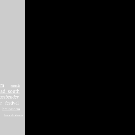
um
csizmás
ead south
assbender
 festival
brainstorm
bruce dickinson