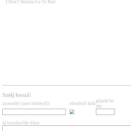
I Don’t Wanna Go To Bed
Szólj hozzá!
gépeld be
azonosító (nem kötelező):
ellenőrző kód:
ide:
új hozzászólás írása: