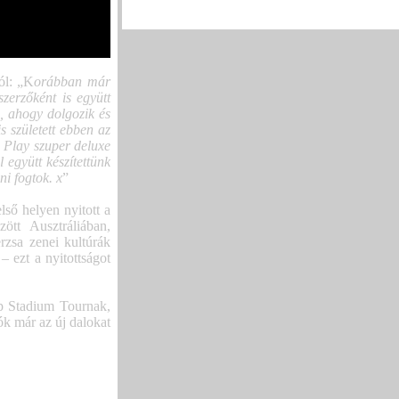
„Skeletons”-szal
(3)
ól: „K
orábban már
zerzőként is együtt
ni, ahogy dolgozik és
is született ebben az
a Play szuper deluxe
 együtt készítettünk
ni fogtok. x
”
lső helyen nyitott a
zött Ausztráliában,
rzsa zenei kultúrák
– ezt a nyitottságot
p Stadium Tournak,
ók már az új dalokat