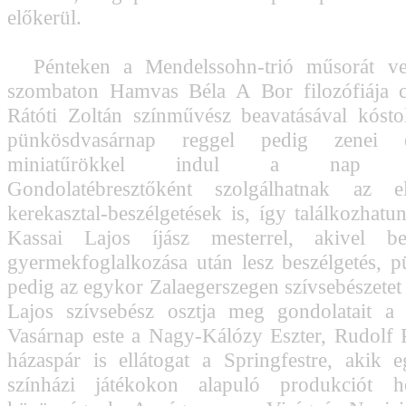
előkerül.
Pénteken a Mendelssohn-trió műsorát ver
szombaton Hamvas Béla A Bor filozófiája
Rátóti Zoltán színművész beavatásával kósto
pünkösdvasárnap reggel pedig zenei 
miniatűrökkel indul a nap kávé
Gondolatébresztőként szolgálhatnak az e
kerekasztal-beszélgetések is, így találkozhat
Kassai Lajos íjász mesterrel, akivel be
gyermekfoglalkozása után lesz beszélgetés, 
pedig az egykor Zalaegerszegen szívsebészetet
Lajos szívsebész osztja meg gondolatait a 
Vasárnap este a Nagy-Kálózy Eszter, Rudolf P
házaspár is ellátogat a Springfestre, akik e
színházi játékokon alapuló produkciót 