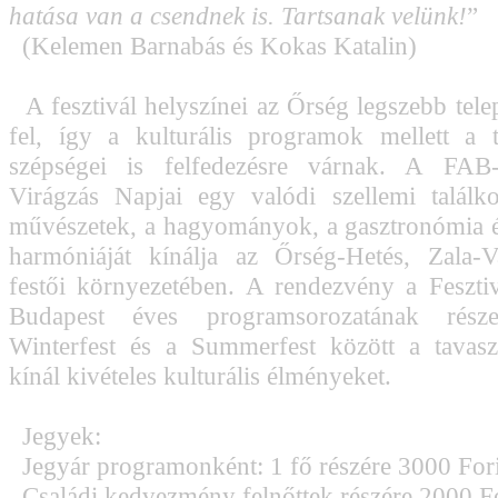
hatása van a csendnek is. Tartsanak velünk!
”
(Kelemen Barnabás és Kokas Katalin)
A fesztivál helyszínei az Őrség legszebb telep
fel, így a kulturális programok mellett a t
szépségei is felfedezésre várnak. A FAB-
Virágzás Napjai egy valódi szellemi találk
művészetek, a hagyományok, a gasztronómia é
harmóniáját kínálja az Őrség-Hetés, Zala-V
festői környezetében. A rendezvény a Feszt
Budapest éves programsorozatának rés
Winterfest és a Summerfest között a tavasz
kínál kivételes kulturális élményeket.
Jegyek:
Jegyár programonként: 1 fő részére 3000 For
Családi kedvezmény felnőttek részére 2000 For