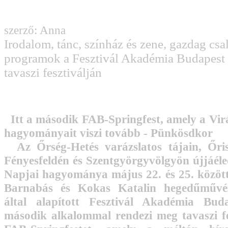
szerző: Anna
Irodalom, tánc, színház és zene, gazdag csa
programok a Fesztivál Akadémia Budapest
tavaszi fesztiválján
Itt a második FAB-Springfest, amely a Vir
hagyományait viszi tovább - Pünkösdkor
Az Őrség-Hetés varázslatos tájain, Őris
Fényesfeldén és Szentgyörgyvölgyön újjáéle
Napjai hagyománya május 22. és 25. közöt
Barnabás és Kokas Katalin hegedűművé
által alapított Fesztivál Akadémia Bud
második alkalommal rendezi meg tavaszi fes