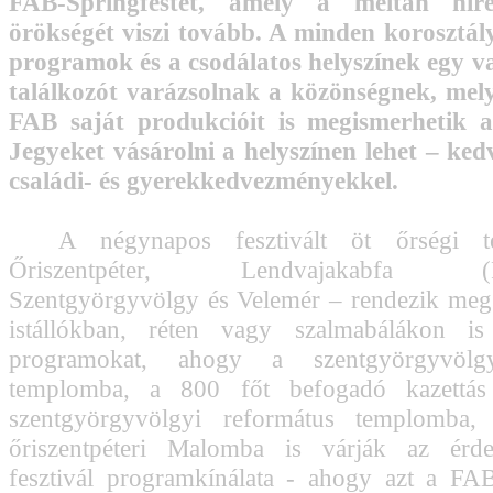
FAB-Springfestet, amely a méltán híre
örökségét viszi tovább. A minden korosztál
programok és a csodálatos helyszínek egy va
találkozót varázsolnak a közönségnek, mel
FAB saját produkcióit is megismerhetik a
Jegyeket vásárolni a helyszínen lehet – ke
családi- és gyerekkedvezményekkel.
A négynapos fesztivált öt őrségi te
Őriszentpéter, Lendvajakabfa (Fén
Szentgyörgyvölgy és Velemér – rendezik meg
istállókban, réten vagy szalmabálákon is
programokat, ahogy a szentgyörgyvölgy
templomba, a 800 főt befogadó kazettás
szentgyörgyvölgyi református templomba,
őriszentpéteri Malomba is várják az érd
fesztivál programkínálata - ahogy azt a FA