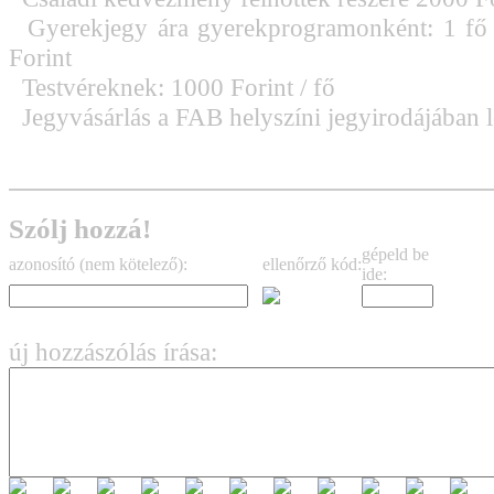
Gyerekjegy ára gyerekprogramonként: 1 fő 
Forint
Testvéreknek: 1000 Forint / fő
Jegyvásárlás a FAB helyszíni jegyirodájában l
Szólj hozzá!
gépeld be
azonosító (nem kötelező):
ellenőrző kód:
ide:
új hozzászólás írása: