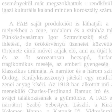
eseményeitől már megszokhattuk - rendkívül
igazi kulturális kaland minden korosztály szám
A FAB saját produkcióit is láthatják a S
melyekben a zene, irodalom és a színház ta
Pünkösdvasárnap Igor Sztravinszkij első 
ihletésű, de örökérvényű üzenetet közvetí
története című művét adják elő, ami az útját 
és az őt sorozatosan becsapó, furfa
tragikomikus meséje, az emberi gyengeség é
klasszikus drámája. A narrátor és a három szí
Ördög, Királykisasszony) játékát egy rendk
zenei anyag kíséri. Az 1918-ban alkotott mű 
menekülő Charles-Ferdinand Ramuz író és 
svájci találkozásának a gyümölcse. A FAB e
narrátort Szabó Sebestyén László, a Királ
Kelemen Hanna, a Katonát Ifj. Vidnyánszk