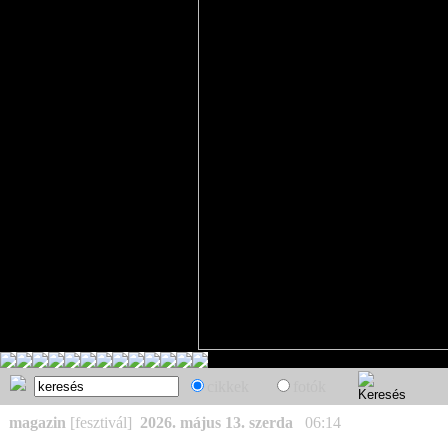
cikkek
fotók
magazin
[fesztivál]
2026. május 13. szerda
06:14