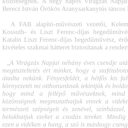
közönségnek. A négy napos Virágzás Napjai 
Berecz István Örökös Aranysarkanytús táncos l
A FAB alapító-művészeti vezetői, Kelem
Kossuth- és Liszt Ferenc-díjas hegedűműv
Katalin Liszt Ferenc-díjas hegedűművész, é
kivételes szakmai hátteret biztosítanak a rende
„
A Virágzás Napjai néhány éves csendje utá
megtiszteltetés ért minket, hogy a stafétaboto
átadta nekünk. Fényesfeldét, a hétfős kis fa
környezetét mi otthonunknak tekintjük és bold
hogy mind a fellépő művészeknek, mind 
közönségnek megmutathatjuk ennek a vidékne
természeti szépségeit és zenével, színházzal
belakhatjuk ezeket a csodás tereket. Mindig
ezen a vidéken a hang, a szó is máshogy cseng 