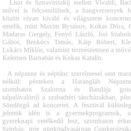
Liszt és Sztravinszkij mellett Vivaldi, Ba
művei is felcsendülnek, a hangversenyek f
között olyan kiváló és világszerte koncert
emelik, mint Maxim Rysanov, Kokas Dóra, 
Madaras Gergely, Fenyő László, Joó Szabolc
Gábor, Benkócs Tamás, Káip Róbert, Kle
Lukács Miklós, valamint természetesen a művés
Kelemen Barnabás és Kokas Katalin.
A népzene és néptánc szerelmesei sem mar
nélkül: pénteken a Harangláb Népzene
szombaton Szalonna és Bandája gon
talpalávalóról a szabadtéri táncházakban, pü
Söndörgő ad koncertet. A fesztivál különlege
jelentik idén is a gyermekprogramok, a
gyereknapi vetélkedő lesz, szombaton érke
Színház, míg pünkösdvasárnap Csipkerózsika