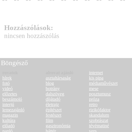
Hozzászólások:
nincsen hozzászólás
Böngésző
rovatok
alrovat ajánló
internet
hírek
asztaltársaság
kis pipa
fotó
blog
médiaművészet
videó
botrány
mese
előzetes
dalszöveg
posztumusz
beszámoló
díjátadó
próza
interjú
életrajz
retro
lemezajánló
építészet
rizikófaktor
magazin
festészet
skandalum
kultúra
film
szobrászat
előadó
gasztronómia
tévématiné
napló
háttér
vers