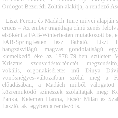
Ördögöt Bezerédi Zoltán alakítja, a rendező A
Liszt Ferenc és Madách Imre művei alapján sz
crucis – Az ember tragédiája című zenés felolv
elsőként a FAB-Winterfesten mutatkozott be, ez
FAB-Springfesten lesz látható. Liszt F
hangzásvilágú, magvas gondolatiságú egy
kiemelkedő éke az 1878-79-ben született V
Krisztus szenvedéstörténetét megzenésítő
vokális, orgonakíséretes mű Dinya Dávid
vonósnégyes-változatban szólal meg a F
előadásában, a Madách műből válogatott 
közreműködő színészek szólaltatják meg: K
Panka, Kelemen Hanna, Ficsór Milán és Sza
László, aki egyben a rendező is.