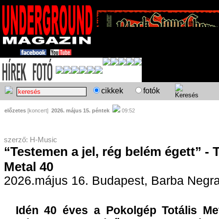
cikkek
fotók
előzetes
[koncert]
2026. május 15. péntek
09:52
szerző: H-Music
“Testemen a jel, rég belém égett” - T
Metal 40
2026.május 16. Budapest, Barba Negr
Idén 40 éves a Pokolgép Totális Me