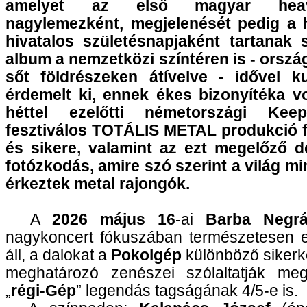
amelyet az első magyar hea
nagylemezként, megjelenését pedig a 
hivatalos születésnapjaként tartanak
album a nemzetközi színtéren is - orszá
sőt földrészeken átívelve - idővel ku
érdemelt ki, ennek ékes bizonyítéka v
héttel ezelőtti németországi Ke
fesztiválos TOTÁLIS METAL produkció 
és sikere, valamint az ezt megelőző d
fotózkodás, amire szó szerint a világ mi
érkeztek metal rajongók.
A
2026 május 16
-ai
Barba Negr
nagykoncert fókuszában természetesen 
áll, a dalokat a
Pokolgép
különböző sikerk
meghatározó zenészei szólaltatják me
„
régi‑Gép
” legendás tagságának 4/5‑e is.