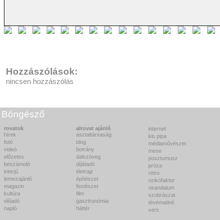
Hozzászólások:
nincsen hozzászólás
Böngésző
rovatok
alrovat ajánló
internet
hírek
asztaltársaság
kis pipa
fotó
blog
médiaművészet
videó
botrány
mese
előzetes
dalszöveg
posztumusz
beszámoló
díjátadó
próza
interjú
életrajz
retro
lemezajánló
építészet
rizikófaktor
magazin
festészet
skandalum
kultúra
film
szobrászat
előadó
gasztronómia
tévématiné
napló
háttér
vers