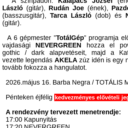
A színpadon:
Kalapács József
(én
László
(gitár),
Rudán Joe
(ének),
Pazd
(basszusgitár),
Tarca László
(dob) és
N
(gitár).
A 6 gépmester ”
TotálGép
” programja el
vajdasági
NEVERGREEN
hozza el po
gothic / dark alapvetéseit, majd a K
vezette legendás
AKELA
zúz idén is egy 
tovább fokozza a hangulatot.
2026.május 16. Barba Negra / TOTÁLIS 
Pénteken éjfélig
kedvezményes elővételi je
A rendezvény tervezett menetrendje:
17:00 Kapunyitás
17:20 NEVERGREEN