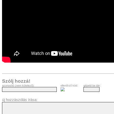
Szólj hozzá!
azonosító (nem kötelező):
ellenőrző kód:
gépeld be ide:
új hozzászólás írása: