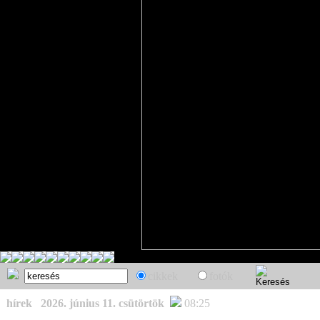
cikkek
fotók
hírek
2026. június 11. csütörtök
08:25