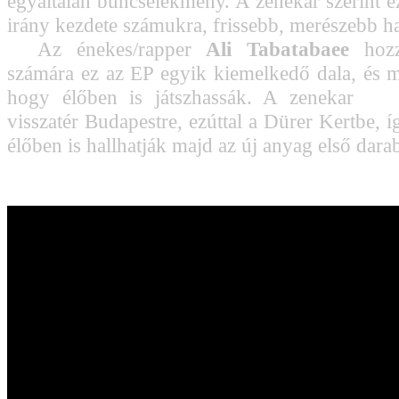
egyáltalán bűncselekmény. A zenekar szerint ez
irány kezdete számukra, frissebb, merészebb h
Az énekes/rapper
Ali Tabatabaee
hozz
számára ez az EP egyik kiemelkedő dala, és má
hogy élőben is játszhassák. A zenekar
nov
visszatér Budapestre, ezúttal a Dürer Kertbe, 
élőben is hallhatják majd az új anyag első darab