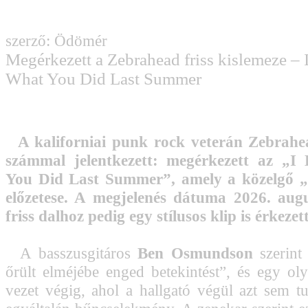
szerző: Ödömér
Megérkezett a Zebrahead friss kislemeze –
What You Did Last Summer
A kaliforniai punk rock veterán Zebrahe
számmal jelentkezett: megérkezett az „
You Did Last Summer”, amely a közelgő 
előzetese. A megjelenés dátuma 2026. augu
friss dalhoz pedig egy stílusos klip is érkezett
A basszusgitáros
Ben Osmundson
szerint
őrült elméjébe enged betekintést”, és egy oly
vezet végig, ahol a hallgató végül azt sem tud