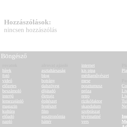
Hozzászólások:
nincsen hozzászólás
Böngésző
rovatok
alrovat ajánló
internet
Pl
hírek
asztaltársaság
kis pipa
Pl
fotó
blog
médiaművészet
videó
botrány
mese
Pa
előzetes
dalszöveg
posztumusz
Co
beszámoló
díjátadó
próza
Li
interjú
életrajz
retro
Li
lemezajánló
építészet
rizikófaktor
Tu
magazin
festészet
skandalum
Ne
kultúra
film
szobrászat
előadó
gasztronómia
tévématiné
Im
napló
háttér
vers
Mé
Ad