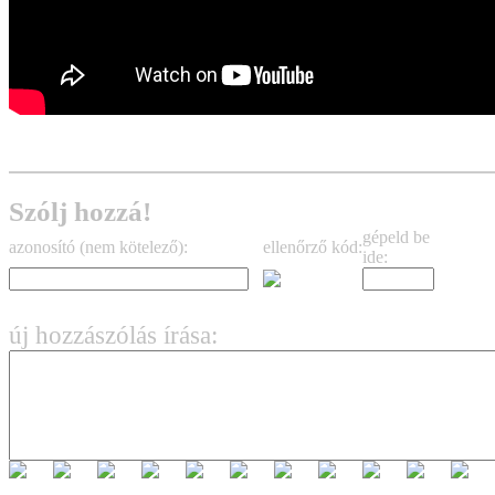
Szólj hozzá!
gépeld be
azonosító (nem kötelező):
ellenőrző kód:
ide:
új hozzászólás írása: