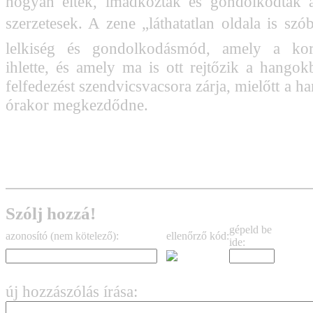
hogyan éltek, imádkoztak és gondolkodtak a
szerzetesek. A zene „láthatatlan oldala is szó
lelkiség és gondolkodásmód, amely a kor
ihlette, és amely ma is ott rejtőzik a hango
felfedezést szendvicsvacsora zárja, mielőtt a 
órakor megkezdődne.
Jegyek
Szólj hozzá!
gépeld be
azonosító (nem kötelező):
ellenőrző kód:
ide:
új hozzászólás írása: