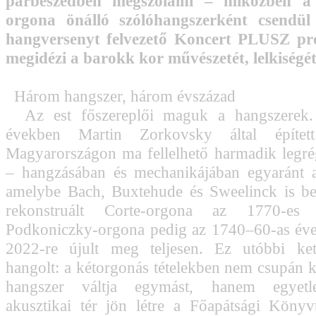
párbeszédben megszólalni – miközben a
orgona önálló szólóhangszerként csendül 
hangversenyt felvezető Koncert PLUSZ pr
megidézi a barokk kor művészetét, lelkiségét
Három hangszer, három évszázad
Az est főszereplői maguk a hangszerek.
években Martin Zorkovsky által építe
Magyarországon ma fellelhető harmadik legr
– hangzásában és mechanikájában egyaránt a
amelybe Bach, Buxtehude és Sweelinck is bel
rekonstruált Corte-orgona az 1770-es
Podkoniczky-orgona pedig az 1740–60-as éve
2022-re újult meg teljesen. Ez utóbbi ke
hangolt: a kétorgonás tételekben nem csupán 
hangszer váltja egymást, hanem egyetlen
akusztikai tér jön létre a Főapátsági Köny