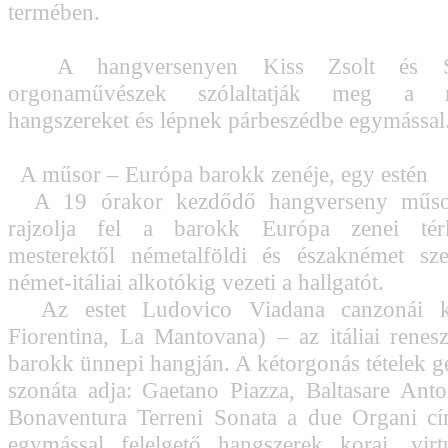
termében.
A hangversenyen Kiss Zsolt és S
orgonaművészek szólaltatják meg a 
hangszereket és lépnek párbeszédbe egymással
A műsor – Európa barokk zenéje, egy estén
A 19 órakor kezdődő hangverseny műsor
rajzolja fel a barokk Európa zenei térké
mesterektől németalföldi és északnémet sz
német-itáliai alkotókig vezeti a hallgatót.
Az estet Ludovico Viadana canzonái ke
Fiorentina, La Mantovana) – az itáliai renes
barokk ünnepi hangján. A kétorgonás tételek g
szonáta adja: Gaetano Piazza, Baltasare Anto
Bonaventura Terreni Sonata a due Organi c
egymással felelgető hangszerek korai, virt