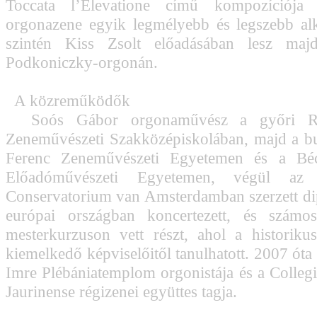
Toccata l’Elevatione című kompozíciója 
orgonazene egyik legmélyebb és legszebb al
szintén Kiss Zsolt előadásában lesz maj
Podkoniczky-orgonán.
A közreműködők
Soós Gábor orgonaművész a győri Ric
Zeneművészeti Szakközépiskolában, majd a bu
Ferenc Zeneművészeti Egyetemen és a Béc
Előadóművészeti Egyetemen, végül az 
Conservatorium van Amsterdamban szerzett d
európai országban koncertezett, és számo
mesterkurzuson vett részt, ahol a historik
kiemelkedő képviselőitől tanulhatott. 2007 óta
Imre Plébániatemplom orgonistája és a Coll
Jaurinense régizenei együttes tagja.