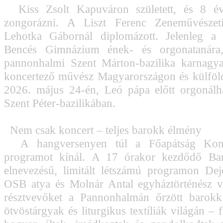
Kiss Zsolt Kapuváron született, és 8 év
zongorázni. A Liszt Ferenc Zeneművészet
Lehotka Gábornál diplomázott. Jelenleg a
Bencés Gimnázium ének- és orgonatanára,
pannonhalmi Szent Márton-bazilika karnagya
koncertező művész Magyarországon és külföl
2026. május 24-én, Leó pápa előtt orgonálh
Szent Péter-bazilikában.
Nem csak koncert – teljes barokk élmény
A hangversenyen túl a Főapátság Kon
programot kínál. A 17 órakor kezdődő Ba
elnevezésű, limitált létszámú programon De
OSB atya és Molnár Antal egyháztörténész v
résztvevőket a Pannonhalmán őrzött barokk
ötvöstárgyak és liturgikus textíliák világán – fe