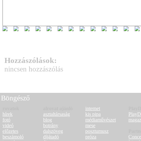
Hozzászólások:
nincsen hozzászólás
Böngésző
rovatok
alrovat ajánló
internet
PlayD
hírek
asztaltársaság
kis pipa
Play
fotó
blog
médiaművészet
magaz
videó
botrány
mese
előzetes
dalszöveg
posztumusz
Partn
beszámoló
díjátadó
próza
Conce