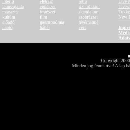
interjú
életrajz
retro
Live 
lemezajánló
építészet
rizikófaktor
Lives
magazin
festészet
skandalum
Tukke
kultúra
film
szobrászat
New B
előadó
gasztronómia
tévématiné
napló
háttér
vers
Impr
Média
Adat
m
Copyright 200
Minden jog fenntartva! A lap bá