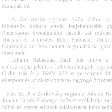
mutatják be.
A Zorkovsky-orgonán Soós Gábor a né
billentyűs kultúra egyik legjelentősebb al
Pieterszoon Sweelincktől játszik két művet
Toccatát és a mesteri Echo Fantasiát. Dietr
Canzonája az északnémet orgonaiskola gazd
idézi meg.
Johann Sebastian Bach két műve a h
csúcspontjait jelenti: a két összehangolt orgo
G-dúr trió és a BWV 973-as versenymű-átir
ellenpont és az olasz concerto ragyogó ötvözet
Kiss Zsolt a Zorkovsky-orgonán Johann Kas
Johann Jakob Froberger műveit szólaltatja me
itáliai és német stílusok találkozását képviseli