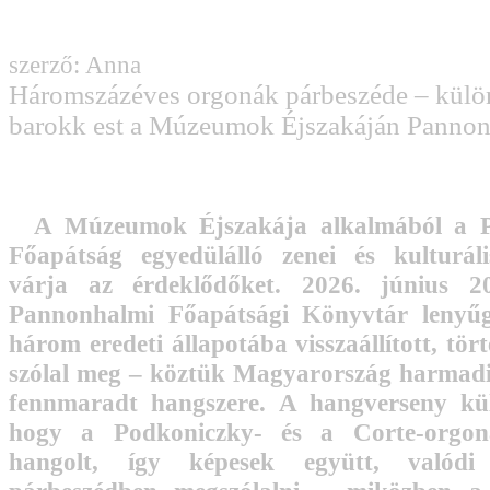
szerző: Anna
Háromszázéves orgonák párbeszéde – külö
barokk est a Múzeumok Éjszakáján Panno
A Múzeumok Éjszakája alkalmából a 
Főapátság egyedülálló zenei és kulturál
várja az érdeklődőket. 2026. június 2
Pannonhalmi Főapátsági Könyvtár lenyűg
három eredeti állapotába visszaállított, tör
szólal meg – köztük Magyarország harmadi
fennmaradt hangszere. A hangverseny kül
hogy a Podkoniczky- és a Corte-orgo
hangolt, így képesek együtt, valódi