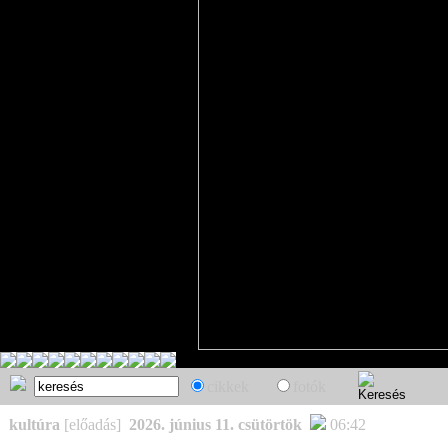
cikkek
fotók
kultúra
[előadás]
2026. június 11. csütörtök
06:42