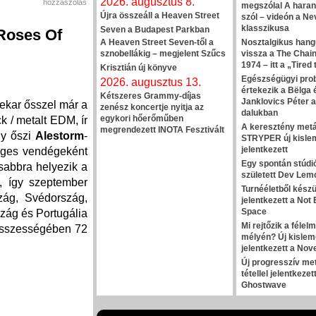
2026. augusztus 8.
hozzászólás
megszólal A haran
Újra összeáll a Heaven Street
szól – videón a N
klasszikusa
Seven a Budapest Parkban
 Roses Of
A Heaven Street Seven-től a
Nosztalgikus hangu
sznobellákig – megjelent Szűcs
vissza a The Chai
1974 – itt a „Tired
Krisztián új könyve
Egészségügyi pro
2026. augusztus 13.
értekezik a Bëlga 
Kétszeres Grammy-díjas
Janklovics Péter 
ekar ősszel már a
zenész koncertje nyitja az
dalukban
egykori hőerőműben
k / metalt EDM, ír
A keresztény metál
megrendezett INOTA Fesztivált
ly őszi
Alestorm
-
STRYPER új kisle
jelentkezett
ges vendégeként
Egy spontán stúdió
sabbra helyezik a
született Dev Lemo
, így szeptember
Turnééletből készü
zág, Svédország,
jelentkezett a Not
Space
zág és Portugália
Mi rejtőzik a félel
 összességében 72
mélyén? Új kislem
jelentkezett a Nov
Új progresszív me
tétellel jelentkezet
Ghostwave