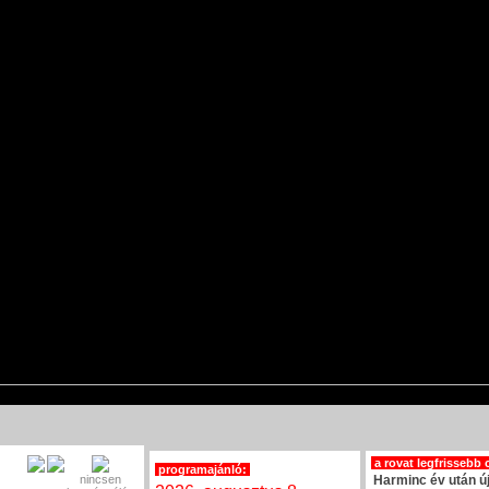
a rovat legfrissebb 
programajánló:
nincsen
Harminc év után ú