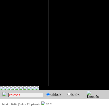
cikkek
fotók
hírek
2026. június 12. péntek
07:51