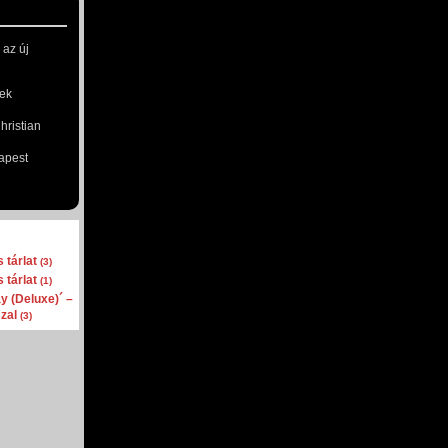
 az új
ek
ristian
apest
 tárlat
(3)
 tárlat
(1)
y (Deluxe)´ –
szal
(3)