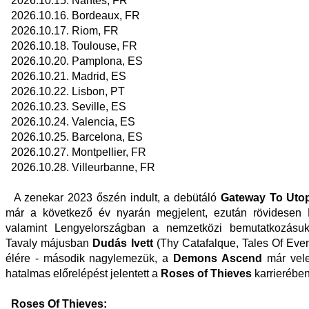
2026.10.15. Nantes, FR
2026.10.16. Bordeaux, FR
2026.10.17. Riom, FR
2026.10.18. Toulouse, FR
2026.10.20. Pamplona, ES
2026.10.21. Madrid, ES
2026.10.22. Lisbon, PT
2026.10.23. Seville, ES
2026.10.24. Valencia, ES
2026.10.25. Barcelona, ES
2026.10.27. Montpellier, FR
2026.10.28. Villeurbanne, FR
A zenekar 2023 őszén indult, a debütáló
Gateway To Uto
már a következő év nyarán megjelent, ezután rövidesen
valamint Lengyelországban a nemzetközi bemutatkozásukr
Tavaly májusban
Dudás Ivett
(Thy Catafalque, Tales Of Eveni
élére - második nagylemezük, a
Demons Ascend
már vele
hatalmas előrelépést jelentett a
Roses of Thieves
karrierében
Roses Of Thieves: