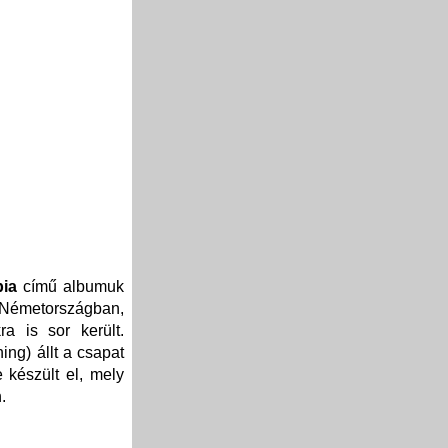
pia
című albumuk
 Németországban,
a is sor került.
ng) állt a csapat
 készült el, mely
.