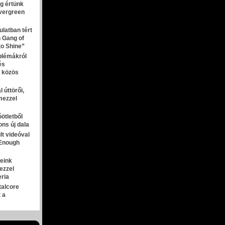
g értünk
evergreen
latban tért
n Gang of
 to Shine”
blémákról
és
a közös
 úttörői,
mezzel
ötletből
ns új dala
lt videóval
 Enough
meink
ezzel
eria
talcore
t a