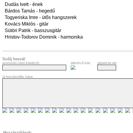
Dudás Ivett - ének
Bárdos Tamás - hegedű
Togyeriska Imre - ütős hangszerek
Kovács Miklós - gitár
Sütöri Patrik - basszusgitár
Hristov-Todorov Dominik - harmonika
Szólj hozzá!
azonosító (nem kötelező):
ellenőrző kód:
gépeld be ide:
új hozzászólás írása:
Hozzászólások: