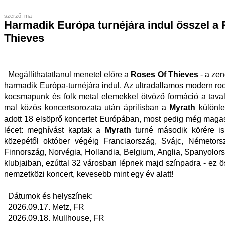
szerző: ma
Harmadik Európa turnéjára indul ősszel a
Thieves
Megállíthatatlanul menetel előre a
Roses Of Thieves
- a zen
harmadik Európa-turnéjára indul. Az ultradallamos modern roc
kocsmapunk és folk metal elemekkel ötvöző formáció a tava
mal közös koncertsorozata után áprilisban a
Myrath
különle
adott 18 elsöprő koncertet Európában, most pedig még maga
lécet: meghívást kaptak a
Myrath
turné második körére is
közepétől október végéig Franciaország, Svájc, Németors
Finnország, Norvégia, Hollandia, Belgium, Anglia, Spanyolors
klubjaiban, ezúttal 32 városban lépnek majd színpadra - ez
nemzetközi koncert, kevesebb mint egy év alatt!
Dátumok és helyszínek:
2026.09.17. Metz, FR
2026.09.18. Mullhouse, FR