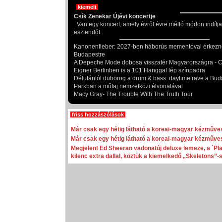
kiemelt
Csík Zenekar Újévi koncertje
Van egy koncert, amely évről évre méltó módon indítja
esztendőt
Kanonenfieber: 2027-ben háborús mementóval érkezn
Budapestre
A Depeche Mode dobosa visszatér Magyarországra - Ch
Eigner Berlinben is a 101 Hanggal lép színpadra
Délutántól dübörög a drum & bass: daytime rave a Bud
Parkban a műfaj nemzetközi élvonalával
Macy Gray- The Trouble With The Truth Tour
friss hozzászólások
Már csak egy hétig látható a koreai-magyar kézműves
Már csak egy hétig látható a koreai-magyar kézműves
Megjelent Ed Sheeran vadonatúj deluxe lemeze, a ´Pla
kilenc extra dallal, köztük a kiemelkedő „Skeletons”-