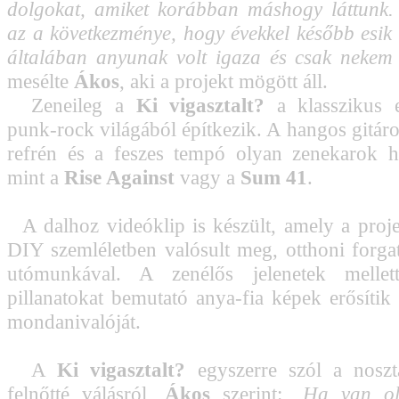
dolgokat, amiket korábban máshogy láttunk.
az a következménye, hogy évekkel később esik 
általában anyunak volt igaza és csak nekem 
mesélte
Ákos
, aki a projekt mögött áll.
Zeneileg a
Ki vigasztalt?
a klasszikus e
punk-rock világából építkezik. A hangos gitáro
refrén és a feszes tempó olyan zenekarok ha
mint a
Rise Against
vagy a
Sum 41
.
A dalhoz videóklip is készült, amely a proje
DIY szemléletben valósult meg, otthoni forgatá
utómunkával. A zenélős jelenetek mellet
pillanatokat bemutató anya-fia képek erősítik 
mondanivalóját.
A
Ki vigasztalt?
egyszerre szól a noszta
felnőtté válásról,
Ákos
szerint: „
Ha van ol