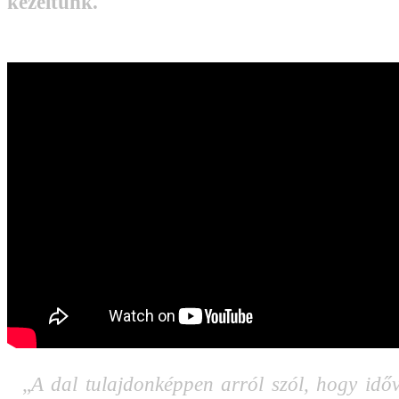
kezeltünk.
„
A dal tulajdonképpen arról szól, hogy idő