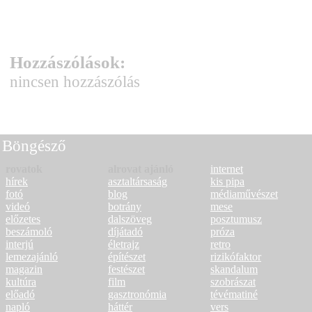
Hozzászólások:
nincsen hozzászólás
Böngésző
rovatok
alrovat ajánló
internet
hírek
asztaltársaság
kis pipa
fotó
blog
médiaművészet
videó
botrány
mese
előzetes
dalszöveg
posztumusz
beszámoló
díjátadó
próza
interjú
életrajz
retro
lemezajánló
építészet
rizikófaktor
magazin
festészet
skandalum
kultúra
film
szobrászat
előadó
gasztronómia
tévématiné
napló
háttér
vers