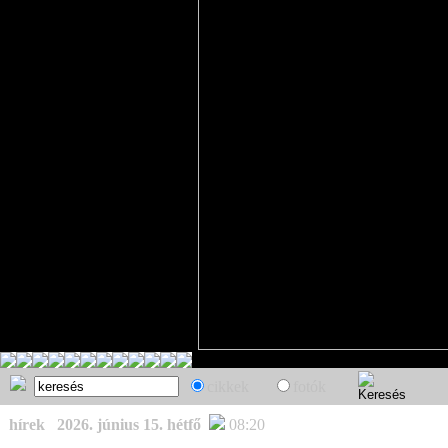
cikkek
fotók
hírek
2026. június 15. hétfő
08:20