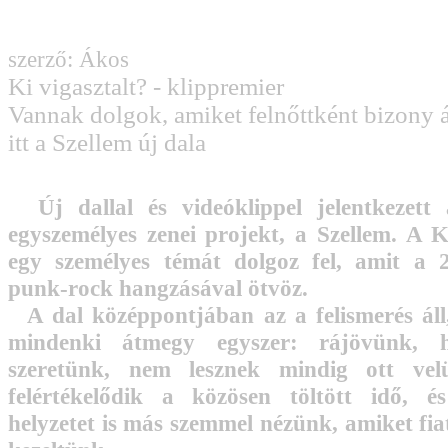
szerző: Ákos
Ki vigasztalt? - klippremier
Vannak dolgok, amiket felnőttként bizony á
itt a Szellem új dala
Új dallal és videóklippel jelentkezett
egyszemélyes zenei projekt, a Szellem. A K
egy személyes témát dolgoz fel, amit a 
punk-rock hangzásával ötvöz.
A dal középpontjában az a felismerés áll
mindenki átmegy egyszer: rájövünk, 
szeretünk, nem lesznek mindig ott vel
felértékelődik a közösen töltött idő, é
helyzetet is más szemmel nézünk, amiket fia