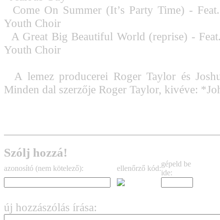
Come On Summer (It’s Party Time) - Feat
Youth Choir
A Great Big Beautiful World (reprise) - Fea
Youth Choir
A lemez producerei Roger Taylor és Joshu
Minden dal szerzője Roger Taylor, kivéve: *J
Szólj hozzá!
gépeld be
azonosító (nem kötelező):
ellenőrző kód:
ide:
új hozzászólás írása: