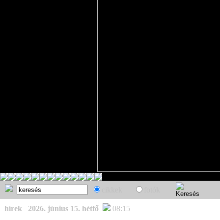
cikkek
fotók
hírek
2026. június 15. hétfő
08:15