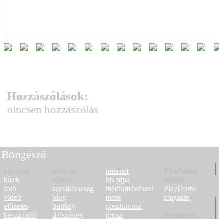
Hozzászólások:
nincsen hozzászólás
Böngésző
rovatok
alrovat
internet
PlayDome
hírek
ajánló
kis pipa
ajánló
fotó
asztaltársaság
médiaművészet
PlayDome
videó
blog
mese
magazin
előzetes
botrány
posztumusz
beszámoló
dalszöveg
próza
Partnerek