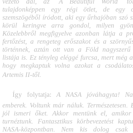
vezető dal, az ´A Beautiful World´ tör
tulajdonképpen egy régi ötlet, de egy o
szemszögéből íródott, aki egy űrhajóban szó sz
körül keringve arra gondol, milyen gyön
Közelebbről megfigyelve azonban látja a pr
fertőzést, a rengeteg erőszakot és a szörnyű
történnek, aztán ott van a Föld nagyszerű
listája is. Ez tényleg eléggé furcsa, mert még az
hogy megkaptuk volna azokat a csodálato
Artemis II-től.
Így folytatja: 
A NASA jóváhagyta! Na
emberek. Voltunk már náluk. Természetesen.
jól ismeri őket. Akkor mentünk el, amiko
turnéztunk. Fantasztikus körbevezetést kap
NASA-központban. Nem kis dolog csak 