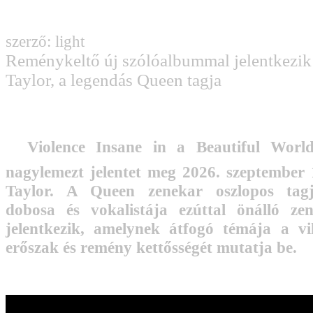
szerző: light
Reménykeltő új szólóalbummal jelentkezik
Taylor, a legendás Queen tagja
Violence Insane in a Beautiful Worl
nagylemezt jelentet meg 2026. szeptember
Taylor. A Queen zenekar oszlopos tagja
dobosa és vokalistája ezúttal önálló ze
jelentkezik, amelynek átfogó témája a vi
erőszak és remény kettősségét mutatja be.