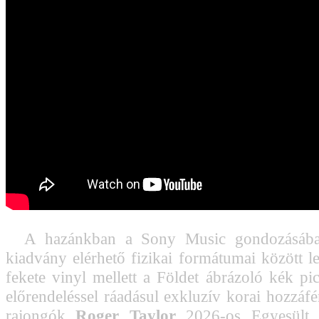
A hazánkban a Sony Music gondozásába
kiadvány elérhető fizikai formátumai között l
fekete vinyl mellett a Földet ábrázoló kék pic
előrendeléssel ráadásul exkluzív korai hozzáfé
rajongók
Roger Taylor
2026-os Egyesült K