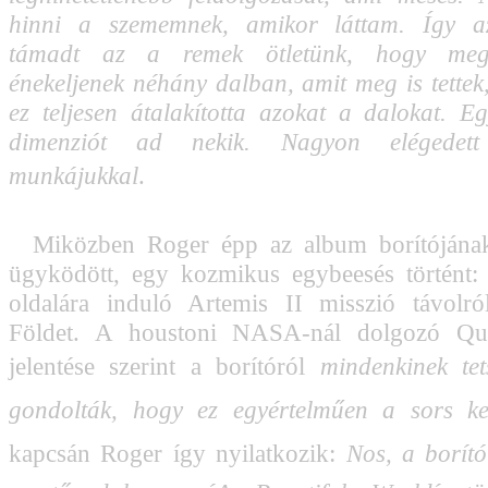
hinni a szememnek, amikor láttam. Így az
támadt az a remek ötletünk, hogy megk
énekeljenek néhány dalban, amit meg is tettek,
ez teljesen átalakította azokat a dalokat. E
dimenziót ad nekik. Nagyon elégedet
munkájukkal
.
Miközben Roger épp az album borítójának
ügyködött, egy kozmikus egybeesés történt:
oldalára induló Artemis II misszió távolró
Földet. A houstoni NASA-nál dolgozó Que
jelentése szerint a borítóról 
mindenkinek tet
gondolták, hogy ez egyértelműen a sors ke
kapcsán Roger így nyilatkozik: 
Nos, a borít