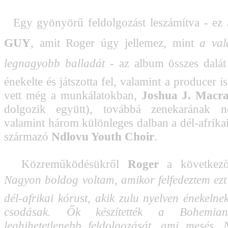
Egy gyönyörű feldolgozást leszámítva - ez a
GUY
, amit Roger úgy jellemez, mint 
a val
legnagyobb balladát
 - az album összes dalát
énekelte és játszotta fel, valamint a producer is
vett még a munkálatokban,
Joshua J. Macr
dolgozik együtt), továbbá zenekarának n
valamint három különleges dalban a dél-afrik
származó
Ndlovu Youth Choir
.
Közreműködésükről
Roger
a következő
Nagyon boldog voltam, amikor felfedeztem ezt
dél-afrikai kórust, akik zulu nyelven énekelne
csodásak. Ők készítették a Bohemia
leghihetetlenebb feldolgozását, ami mesés.