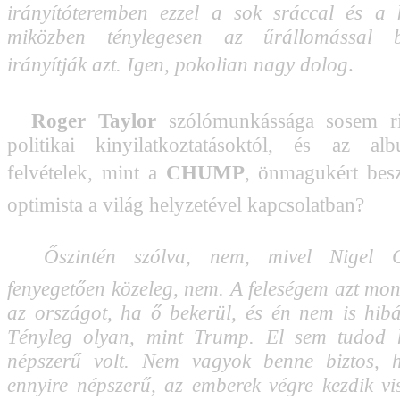
irányítóteremben ezzel a sok sráccal és a 
miközben ténylegesen az űrállomással b
irányítják azt. Igen, pokolian nagy dolog
.
Roger Taylor
szólómunkássága sosem ri
politikai kinyilatkoztatásoktól, és az a
felvételek, mint a 
CHUMP
, önmagukért bes
optimista a világ helyzetével kapcsolatban?

Őszintén szólva, nem, mivel Nigel G
fenyegetően közeleg, nem. A feleségem azt mon
az országot, ha ő bekerül, és én nem is hibá
Tényleg olyan, mint Trump. El sem tudod h
népszerű volt. Nem vagyok benne biztos, 
ennyire népszerű, az emberek végre kezdik vi