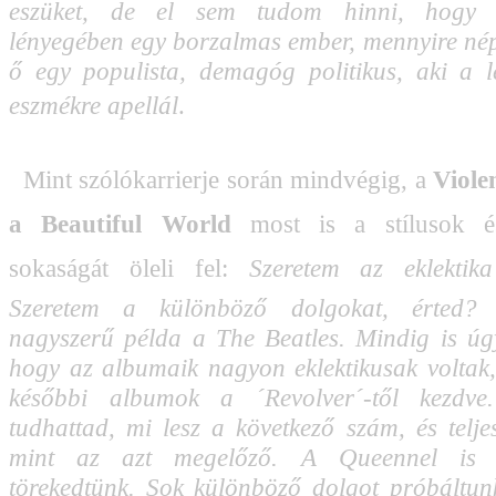
eszüket, de el sem tudom hinni, hogy 
lényegében egy borzalmas ember, mennyire nép
ő egy populista, demagóg politikus, aki a 
eszmékre apellál
.
Mint szólókarrierje során mindvégig, a 
Viole
a Beautiful World
 most is a stílusok 
sokaságát öleli fel: 
Szeretem az eklektika
Szeretem a különböző dolgokat, érted?
nagyszerű példa a The Beatles. Mindig is ú
hogy az albumaik nagyon eklektikusak voltak
későbbi albumok a ´Revolver´-től kezdv
tudhattad, mi lesz a következő szám, és telje
mint az azt megelőző. A Queennel is 
törekedtünk. Sok különböző dolgot próbáltunk