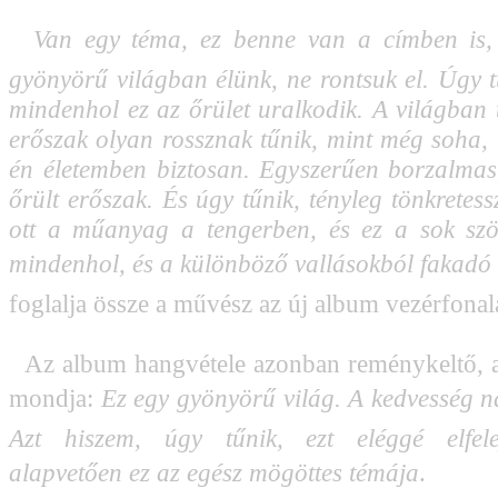

Van egy téma, ez benne van a címben is,
gyönyörű világban élünk, ne rontsuk el. Úgy tű
mindenhol ez az őrület uralkodik. A világban 
erőszak olyan rossznak tűnik, mint még soha, 
én életemben biztosan. Egyszerűen borzalmas
őrült erőszak. És úgy tűnik, tényleg tönkretess
ott a műanyag a tengerben, és ez a sok sz
mindenhol, és a különböző vallásokból fakadó 
foglalja össze a művész az új album vezérfonal
Az album hangvétele azonban reménykeltő,
mondja: 
Ez egy gyönyörű világ. A kedvesség n
Azt hiszem, úgy tűnik, ezt eléggé elfelej
alapvetően ez az egész mögöttes témája
.