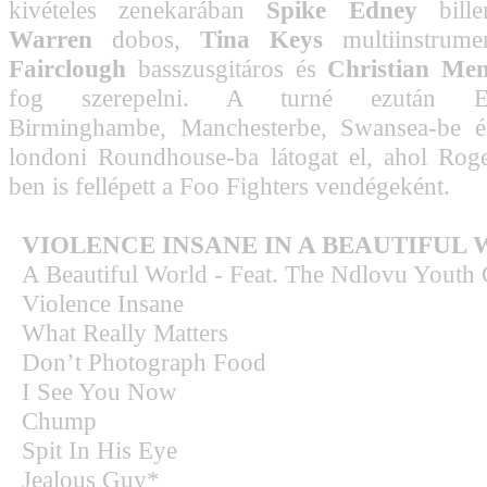
kivételes zenekarában
Spike Edney
bille
Warren
dobos,
Tina Keys
multiinstrumen
Fairclough
basszusgitáros és
Christian Me
fog szerepelni. A turné ezután Edi
Birminghambe, Manchesterbe, Swansea-be é
londoni Roundhouse-ba látogat el, ahol Rog
ben is fellépett a Foo Fighters vendégeként.
VIOLENCE INSANE IN A BEAUTIFUL
A Beautiful World - Feat. The Ndlovu Youth 
Violence Insane
What Really Matters
Don’t Photograph Food
I See You Now
Chump
Spit In His Eye
Jealous Guy*