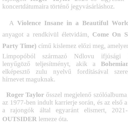
koncertdátumaira történő jegyvásárláshoz.
A 
Violence Insane in a Beautiful Worl
anyagot a rendkívül életvidám, 
Come On Su
Party Time)
 című kislemez előzi meg, amelyen
Limpopóból származó Ndlovu ifjúsági 
lenyűgöző teljesítményt, akik a
Bohemia
elképesztő zulu nyelvű fordításával szere
hírnevet maguknak.
Roger Taylor
ősszel megjelenő szólóalbuma 
az 1977-ben indult karrierje során, és az első a
a rajongók által egyaránt elismert, 2021
OUTSIDER
 lemeze óta.