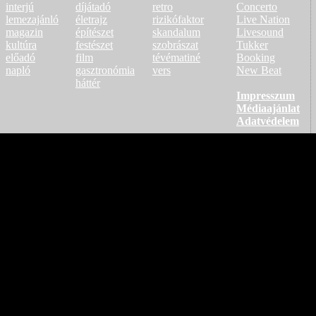
interjú
díjátadó
retro
Concerto
lemezajánló
életrajz
rizikófaktor
Live Nation
magazin
építészet
skandalum
Livesound
kultúra
festészet
szobrászat
Tukker
előadó
film
tévématiné
Booking
napló
gasztronómia
vers
New Beat
háttér
Impresszum
Médiaajánlat
Adatvédelem
m
Copyright 200
Minden jog fenntartva! A lap bá