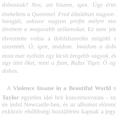
dobosnak? 
Nos, azt hiszem, igen. Úgy érte
énekeltem a Queennel. Fred általában nagyo
hangját, sokszor nagyon profin mélyre me
átvettem a magasabb szólamokat
. Ez nem jel
elvesztette volna a dobfelszerelés mögötti s
szeretetét. 
Ó, igen, imádom. Imádom a dobol
most már nyilván egy kicsit öregebb vagyok, 
úgy ütni őket, mint a fiam, Rufus Tiger. Ő eg
dobos
.
A 
Violence Insane in a Beautiful World
 
Taylor
egyetlen idei brit koncertsorozata - s
én indul Newcastle-ben, és az albumot előren
exkluzív elsőbbségi hozzáférést kapnak a jeg