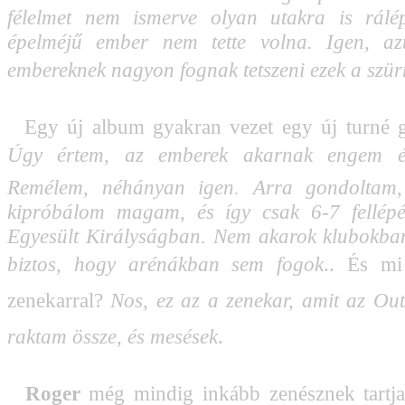
félelmet nem ismerve olyan utakra is rálé
épelméjű ember nem tette volna. Igen, az
embereknek nagyon fognak tetszeni ezek a szürr
Egy új album gyakran vezet egy új turné g
Úgy értem, az emberek akarnak engem él
Remélem, néhányan igen. Arra gondoltam,
kipróbálom magam, és így csak 6-7 fellépé
Egyesült Királyságban. Nem akarok klubokban
biztos, hogy arénákban sem fogok
.. És m
zenekarral? 
Nos, ez az a zenekar, amit az Out
raktam össze, és mesések
.
Roger
még mindig inkább zenésznek tartja