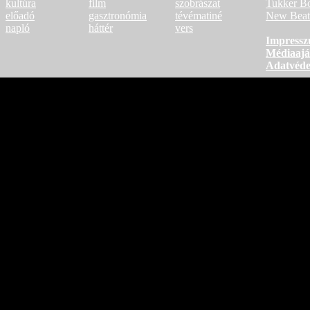
kultúra
film
szobrászat
Tukker B
előadó
gasztronómia
tévématiné
New Beat
napló
háttér
vers
Impress
Médiaajá
Adatvéd