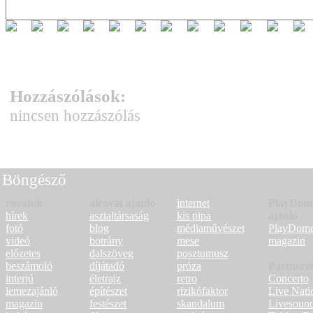
Hozzászólások:
nincsen hozzászólás
Böngésző
rovatok
alrovat ajánló
internet
PlayDom
hírek
asztaltársaság
kis pipa
ajánló
fotó
blog
médiaművészet
PlayDom
videó
botrány
mese
magazin
előzetes
dalszöveg
posztumusz
beszámoló
díjátadó
próza
Partnere
interjú
életrajz
retro
Concerto
lemezajánló
építészet
rizikófaktor
Live Nati
magazin
festészet
skandalum
Livesoun