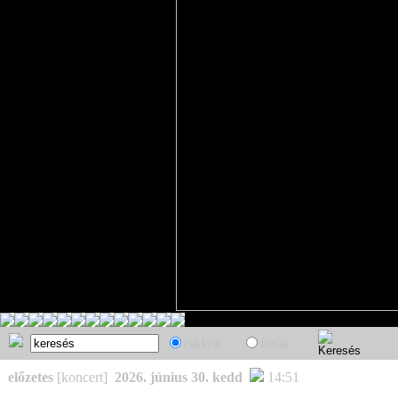
cikkek
fotók
előzetes
[koncert]
2026. június 30. kedd
14:51