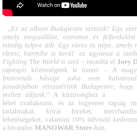
„
Ez az album Budapestre tartozik! Egy ezer
amely megszállást, ostromot és felfordulást 
mindig talpra állt. Egy város és népe, amely
elesni, bármibe is kerül: ez ugyanaz a szel
Fighting The World is szól
– mondta el
Joey 
rajongói közösségnek is üzent: –
A magy
Immortals hűsége soha nem halványul
januárjában visszatérünk Budapestre, hogy
mellett álljunk
.” A közösséghez a
manowar
lehet csatlakozni, és az ingyenes tagság m
tartalmakat, korai híreket, merchandise-
lehetőségeket, valamint 10% üdvözlő kedvez
a hivatalos
MANOWAR Store
-ban.