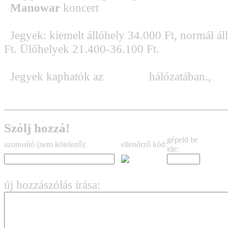
Manowar
koncert
Jegyek: kiemelt állóhely 34.000 Ft, normál ál
Ft. Ülőhelyek 21.400-36.100 Ft.
Jegyek kaphatók az
Eventim
hálózatában.,
Szólj hozzá!
gépeld be
azonosító (nem kötelező):
ellenőrző kód:
ide:
új hozzászólás írása: