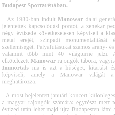
Budapest Sportarénában.
Az 1980-ban indult
Manowar
dalai generá
jelentettek kapcsolódási pontot, a zenekar pe
négy évtizede következetesen képviseli a kla
metal erejét, színpadi monumentalitását 
szellemiségét. Pályafutásukat számos arany- és
valamint több mint 40 világturné jelzi. A
elkötelezett
Manowar
rajongók tábora, vagyi
Immortals
ma is azt a hűséget, kitartást é
képviseli, amely a Manowar világát a 
meghatározza.
A most bejelentett januári koncert különleges
a magyar rajongók számára: egyrészt mert t
évtized után lehet majd újra Budapesten látni