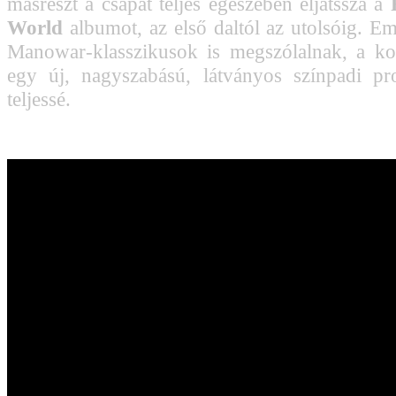
másrészt a csapat teljes egészében eljátssza a
World
albumot, az első daltól az utolsóig. Em
Manowar-klasszikusok is megszólalnak, a ko
egy új, nagyszabású, látványos színpadi pr
teljessé.