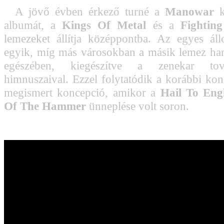
A jövő évben érkező turné a
Manowar
k
albumát, a
Kings Of Metal
és a
Fightin
lemezeket állítja középpontba. Az egyes ál
egyik, míg más városokban a másik lemez hang
egészében, kiegészítve a zenekar to
himnuszaival. Ezzel folytatódik a korábbi kon
megismert koncepció, amikor a
Hail To Eng
Of The Hammer
ünneplése volt soron.