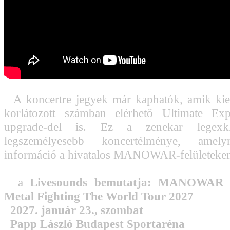
A koncertre jegyek már kaphatók, amik kieg
korlátozott számban elérhető Ultimate Ex
upgrade-del is. Ez a zenekar legexk
legszemélyesebb koncertélménye, amely
információ a hivatalos MANOWAR-felületeken 
a
Livesounds bemutatja: MANOWAR 
Metal Fighting The World Tour 2027
2027. január 23., szombat
Papp László Budapest Sportaréna