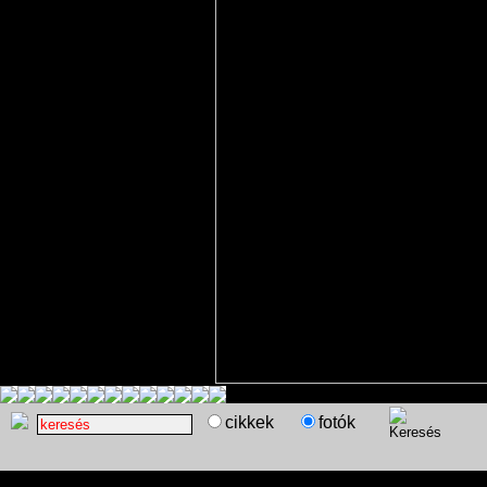
cikkek
fotók